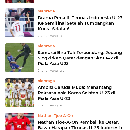
olahraga
Drama Penalti: Timnas Indonesia U-23
Ke Semifinal Setelah Tumbangkan
Korea Selatan!
2 tahun yang lalu
olahraga
Samurai Biru Tak Terbendung: Jepang
Singkirkan Qatar dengan Skor 4-2 di
Piala Asia U23
2 tahun yang lalu
olahraga
Ambisi Garuda Muda: Menantang
Raksasa Asia Korea Selatan U-23 di
Piala Asia U-23
2 tahun yang lalu
Nathan Tjoe A-On
Nathan Tjoe-A-On Kembali ke Qatar,
Bawa Harapan Timnas U-23 Indonesia