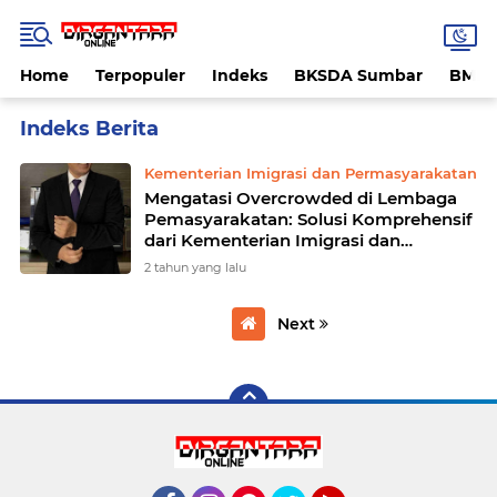
Home
Terpopuler
Indeks
BKSDA Sumbar
BMK
Home
Currently Browsing: Kementerian Imigrasi dan Permasyarakatan
Kementerian Imigrasi dan Permasyarakatan
Mengatasi Overcrowded di Lembaga
Pemasyarakatan: Solusi Komprehensif
dari Kementerian Imigrasi dan
Pemasyarakatan
2 tahun yang lalu
Next