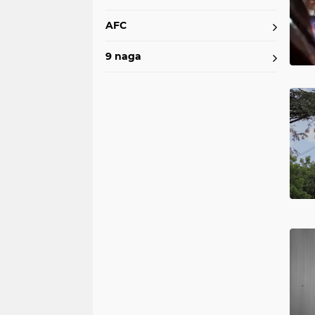
AFC
9 naga