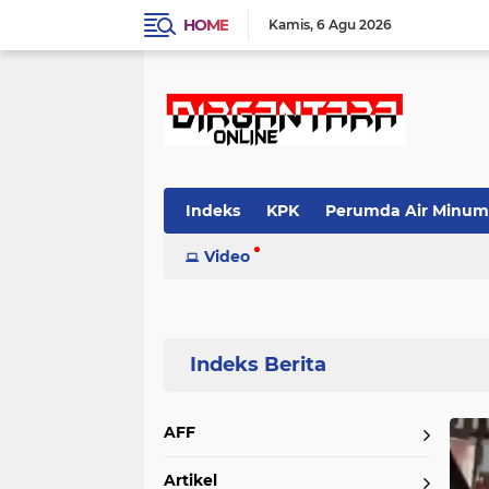
HOME
Kamis
6 Agu 2026
Indeks
KPK
Perumda Air Minum
Video
Home
Currently Browsing: Propam
AFF
Artikel