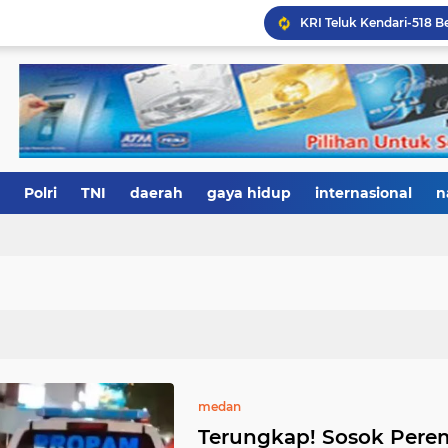
Polri
TNI
daerah
gaya hidup
internasional
n
medan
Terungkap! Sosok Pere