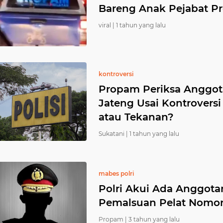
Bareng Anak Pejabat P
viral |
1 tahun yang lalu
kontroversi
Propam Periksa Anggota
Jateng Usai Kontroversi
atau Tekanan?
Sukatani |
1 tahun yang lalu
mabes polri
Polri Akui Ada Anggotan
Pemalsuan Pelat Nomo
Propam |
3 tahun yang lalu