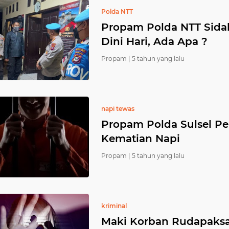
Polda NTT
Propam Polda NTT Sidak
Dini Hari, Ada Apa ?
Propam |
5 tahun yang lalu
napi tewas
Propam Polda Sulsel Per
Kematian Napi
Propam |
5 tahun yang lalu
kriminal
Maki Korban Rudapaksa,