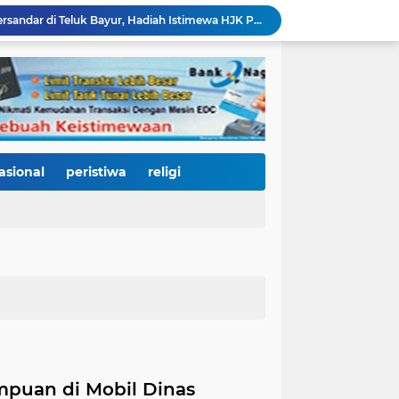
KRI Teluk Kendari-518 Bersandar di Teluk Bayur, Hadiah Istimewa HJK Padang ke-357: Warga Diajak Naik Kapal Perang Gratis
International Symposium Kota Tua Padang Gaungkan Kolaborasi Dunia, Fadly Amran Ajak Selamatkan Batang Arau dan Wujudkan Pariwisata Berkelanjutan
2.334 Peserta Padati Auditorium UNP, Fadly Amran Ajak Dunia Pendidikan Bersatu Wujudkan 'Padang Juara' Berdaya Saing Global
3.000 Mahasiswa Baru UNP Ikuti Police Goes To Campus, Ditlantas Polda Sumbar Tanamkan Budaya Tertib Berlalu Lintas Sejak Hari Pertama Kuliah
Open Ship Kapal Teluk Kendari Diprediksi Diserbu Pengunjung, Trans Padang Ubah Rute Koridor 2 dan 4, Tarif Seluruh Koridor Cuma Rp1
Tak Gentar Medan Ekstrem, Tim Trisula Polres Solok Selatan Sisir Sungai Bangko, Police Line Dipasang di Lokasi Dugaan Tambang Emas Ilegal
Depan SMAN 2 Payakumbuh Jadi Lokasi Penangkapan, Satresnarkoba Amankan Terduga Penyalahguna Narkotika dengan Barang Bukti 12,58 Gram Ganja
Merah Putih Berkibar, 500 Bendera Dibagikan untuk Menyalakan Semangat Kemerdekaan di Dharmasraya
asional
peristiwa
religi
Janji Bupati Annisa Mulai Terwujud, Pemkab Dharmasraya Benahi Jalan Pulau Punjung–Kampung Surau Sepanjang 5,6 Kilometer
HJK Padang ke-357 Jadi Titik Balik Pendidikan, Pemko Padang Gandeng Universiti Kuala Lumpur Buka Jalan Beasiswa dan Kampus Internasional
mpuan di Mobil Dinas