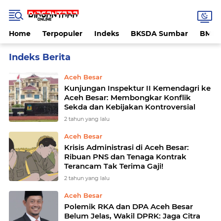
Home
Terpopuler
Indeks
BKSDA Sumbar
BMK
Home
Currently Browsing: Aceh Besar
Aceh Besar
Kunjungan Inspektur II Kemendagri ke
Aceh Besar: Membongkar Konflik
Sekda dan Kebijakan Kontroversial
2 tahun yang lalu
Aceh Besar
Krisis Administrasi di Aceh Besar:
Ribuan PNS dan Tenaga Kontrak
Terancam Tak Terima Gaji!
2 tahun yang lalu
Aceh Besar
Polemik RKA dan DPA Aceh Besar
Belum Jelas, Wakil DPRK: Jaga Citra