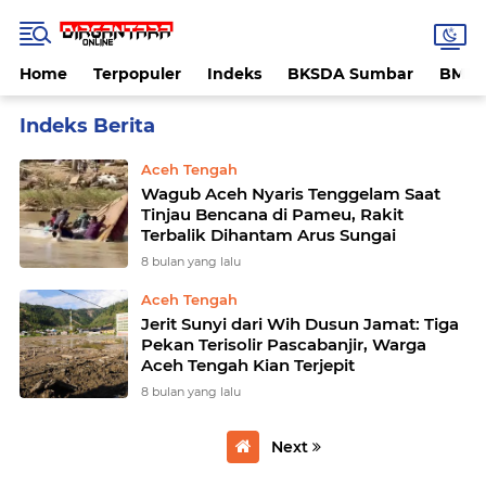
Home
Terpopuler
Indeks
BKSDA Sumbar
BMK
Home
Currently Browsing: Aceh Tengah
Aceh Tengah
Wagub Aceh Nyaris Tenggelam Saat
Tinjau Bencana di Pameu, Rakit
Terbalik Dihantam Arus Sungai
8 bulan yang lalu
Aceh Tengah
Jerit Sunyi dari Wih Dusun Jamat: Tiga
Pekan Terisolir Pascabanjir, Warga
Aceh Tengah Kian Terjepit
8 bulan yang lalu
Next