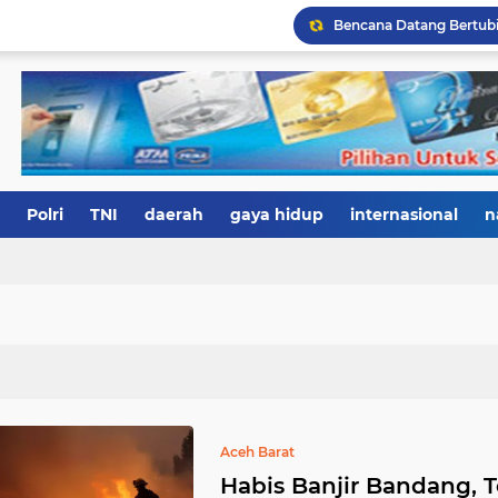
Polri
TNI
daerah
gaya hidup
internasional
n
Aceh Barat
Habis Banjir Bandang, T