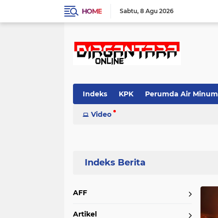
HOME
Sabtu
8 Agu 2026
Indeks
KPK
Perumda Air Minum
Video
Home
Currently Browsing: Aceh Barat
AFF
Artikel