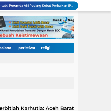
Bencana Datang Bertubi-tubi, Perumda AM Padang Kebut Perbaikan IPA Gunung Pangilun, Ditarget Tuntas Akhir Agustus
Mata Jeli HJK 357: Warga Padang Diajak Jadi Pengawas Kebersihan, Kemeriahan HJK Harus Tetap Rancak dan Bersih
Padang Gastronomy Market Hari Kedua: Surga Kuliner Tradisional di Kota Tua, UMKM Lokal Banjir Apresiasi
Gowes Siti Nurbaya Jadi Magnet Pesepeda Luar Daerah, HJK ke-357 Padang Makin Meriah
Tanam Pohon di Tepian Batang Arau, Padang dan Hildesheim Teguhkan Persahabatan Menuju Kota Global
Pasca Banjir, PUPR Padang Bergerak Cepat: Tanggul Lapau Munggu Diperbaiki, Sungkai dan SMPN 41 Dibersihkan
3.000 Pesepeda Kepung Kota Padang, Gowes Siti Nurbaya Adventure-X Jadi Pesta Olahraga dan Promosi Wisata
66 Kepala Dapur MBG Diproses Pecat! Ada Terlibat Judi Online hingga Kasus Keracunan Berulang
asional
peristiwa
religi
Dugaan Kekerasan PJU Polda Sumbar terhadap Sopir Disorot, Miko Kamal: Jangan Ada Kekebalan Hukum bagi Aparat
KY Tetapkan 14 Calon Hakim Agung dan Hakim Ad Hoc MA, Nama Dr. Dhifla Wiyani dari Sumbar Masuk Dalam Daftar Kamar Pidana
erbitlah Karhutla: Aceh Barat