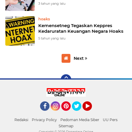
3 tahun yang lalu
hoaks
Kemensetneg Tegaskan Keppres
Kedaruratan Keuangan Negara Hoaks
5 tahun yang lalu
Next
Facebook
Instagram
Pinterest
Twitter
YouTube
Redaksi
Privacy Policy
Pedoman Media Siber
UU Pers
Sitemap
Copyright ©
2026 Dirgantara Online