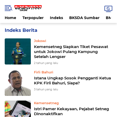
Home
Terpopuler
Indeks
BKSDA Sumbar
BMK
Home
Currently Browsing: Kemensetneg
Jokowi
Kemensetneg Siapkan Tiket Pesawat
untuk Jokowi Pulang Kampung
Setelah Lengser
2 tahun yang lalu
Firli Bahuri
Istana Ungkap Sosok Pengganti Ketua
KPK Firli Bahuri, Siapa?
3 tahun yang lalu
Kemensetneg
Istri Pamer Kekayaan, Pejabat Setneg
Dinonaktifkan