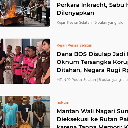
Perkara Inkracht, Sabu
Dilenyapkan
Kejari Pesisir Selatan |
6 bulan yang lalu
Kejari Pesisir Selatan
Dana BOS Disulap Jadi 
Oknum Tersangka Korups
Ditahan, Negara Rugi Rp
MTsN 10 Pesisir Selatan |
9 bulan yang lalu
hukum
Mantan Wali Nagari Sun
Dieksekusi ke Rutan Pai
karena Tanpa Memori: 