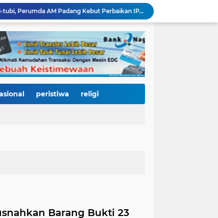
Bencana Datang Bertubi-tubi, Perumda AM Padang Kebut Perbaikan IPA Gunung Pangilun, Ditarget Tuntas Akhir Agustus
Mata Jeli HJK 357: Warga Padang Diajak Jadi Pengawas Kebersihan, Kemeriahan HJK Harus Tetap Rancak dan Bersih
Padang Gastronomy Market Hari Kedua: Surga Kuliner Tradisional di Kota Tua, UMKM Lokal Banjir Apresiasi
Gowes Siti Nurbaya Jadi Magnet Pesepeda Luar Daerah, HJK ke-357 Padang Makin Meriah
Tanam Pohon di Tepian Batang Arau, Padang dan Hildesheim Teguhkan Persahabatan Menuju Kota Global
Pasca Banjir, PUPR Padang Bergerak Cepat: Tanggul Lapau Munggu Diperbaiki, Sungkai dan SMPN 41 Dibersihkan
3.000 Pesepeda Kepung Kota Padang, Gowes Siti Nurbaya Adventure-X Jadi Pesta Olahraga dan Promosi Wisata
66 Kepala Dapur MBG Diproses Pecat! Ada Terlibat Judi Online hingga Kasus Keracunan Berulang
asional
peristiwa
religi
Dugaan Kekerasan PJU Polda Sumbar terhadap Sopir Disorot, Miko Kamal: Jangan Ada Kekebalan Hukum bagi Aparat
KY Tetapkan 14 Calon Hakim Agung dan Hakim Ad Hoc MA, Nama Dr. Dhifla Wiyani dari Sumbar Masuk Dalam Daftar Kamar Pidana
Musnahkan Barang Bukti 23