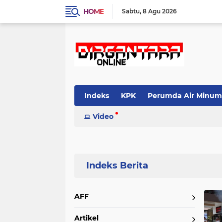
HOME
Sabtu
8 Agu 2026
Indeks
KPK
Perumda Air Minum
Video
Home
Currently Browsing: Kejari Pesisir Selatan
AFF
Artikel