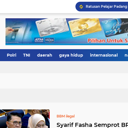
Polri
TNI
daerah
gaya hidup
internasional
n
BBM ilegal
Syarif Fasha Semprot B