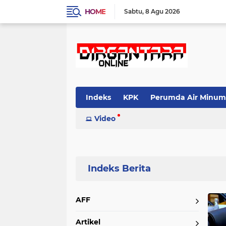
HOME
Sabtu
8 Agu 2026
Indeks
KPK
Perumda Air Minum
Video
Home
Currently Browsing: BPH Migas
AFF
Artikel