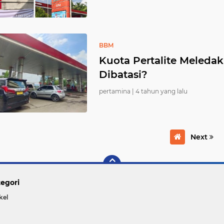
BBM
Kuota Pertalite Meledak
Dibatasi?
pertamina |
4 tahun yang lalu
Next
egori
kel