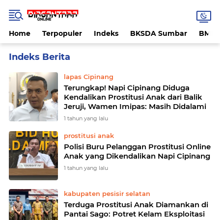
Home
Terpopuler
Indeks
BKSDA Sumbar
BMK
Home
Currently Browsing: prostitusi anak
lapas Cipinang
Terungkap! Napi Cipinang Diduga
Kendalikan Prostitusi Anak dari Balik
Jeruji, Wamen Imipas: Masih Didalami
1 tahun yang lalu
prostitusi anak
Polisi Buru Pelanggan Prostitusi Online
Anak yang Dikendalikan Napi Cipinang
1 tahun yang lalu
kabupaten pesisir selatan
Terduga Prostitusi Anak Diamankan di
Pantai Sago: Potret Kelam Eksploitasi