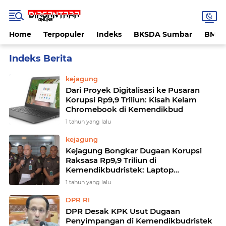
Home
Terpopuler
Indeks
BKSDA Sumbar
BMK
Home
Currently Browsing: Kemendikbudristek
kejagung
Dari Proyek Digitalisasi ke Pusaran
Korupsi Rp9,9 Triliun: Kisah Kelam
Chromebook di Kemendikbud
1 tahun yang lalu
kejagung
Kejagung Bongkar Dugaan Korupsi
Raksasa Rp9,9 Triliun di
Kemendikbudristek: Laptop
Chromebook Jadi Sumber Masalah
1 tahun yang lalu
DPR RI
DPR Desak KPK Usut Dugaan
Penyimpangan di Kemendikbudristek