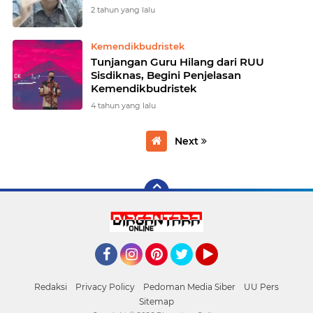
2 tahun yang lalu
Kemendikbudristek
Tunjangan Guru Hilang dari RUU
Sisdiknas, Begini Penjelasan
Kemendikbudristek
4 tahun yang lalu
Next
Facebook
Instagram
Pinterest
Twitter
YouTube
Redaksi
Privacy Policy
Pedoman Media Siber
UU Pers
Sitemap