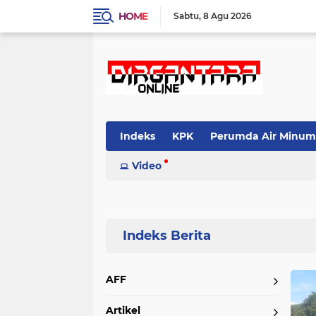
HOME
Sabtu
8 Agu 2026
Indeks
KPK
Perumda Air Minum
Video
Home
Currently Browsing: KemenPUPR
AFF
Artikel