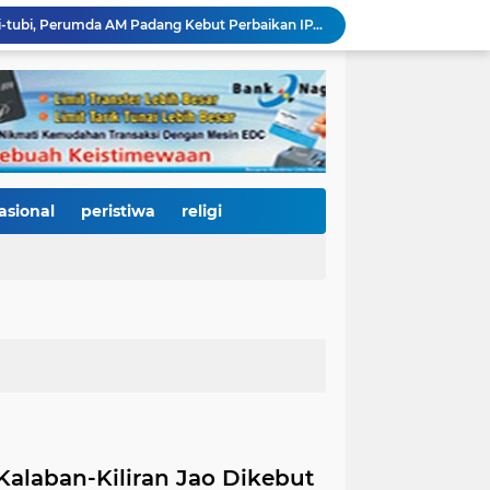
Bencana Datang Bertubi-tubi, Perumda AM Padang Kebut Perbaikan IPA Gunung Pangilun, Ditarget Tuntas Akhir Agustus
Mata Jeli HJK 357: Warga Padang Diajak Jadi Pengawas Kebersihan, Kemeriahan HJK Harus Tetap Rancak dan Bersih
Padang Gastronomy Market Hari Kedua: Surga Kuliner Tradisional di Kota Tua, UMKM Lokal Banjir Apresiasi
Gowes Siti Nurbaya Jadi Magnet Pesepeda Luar Daerah, HJK ke-357 Padang Makin Meriah
Tanam Pohon di Tepian Batang Arau, Padang dan Hildesheim Teguhkan Persahabatan Menuju Kota Global
Pasca Banjir, PUPR Padang Bergerak Cepat: Tanggul Lapau Munggu Diperbaiki, Sungkai dan SMPN 41 Dibersihkan
3.000 Pesepeda Kepung Kota Padang, Gowes Siti Nurbaya Adventure-X Jadi Pesta Olahraga dan Promosi Wisata
66 Kepala Dapur MBG Diproses Pecat! Ada Terlibat Judi Online hingga Kasus Keracunan Berulang
asional
peristiwa
religi
Dugaan Kekerasan PJU Polda Sumbar terhadap Sopir Disorot, Miko Kamal: Jangan Ada Kekebalan Hukum bagi Aparat
KY Tetapkan 14 Calon Hakim Agung dan Hakim Ad Hoc MA, Nama Dr. Dhifla Wiyani dari Sumbar Masuk Dalam Daftar Kamar Pidana
Kalaban-Kiliran Jao Dikebut