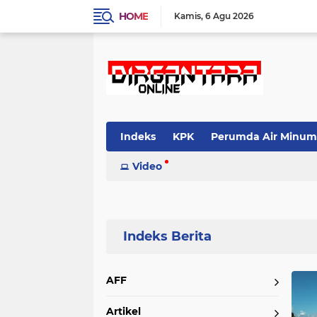
HOME
Kamis
6 Agu 2026
Indeks
KPK
Perumda Air Minum
Video
Home
Currently Browsing: kemendag
AFF
Artikel