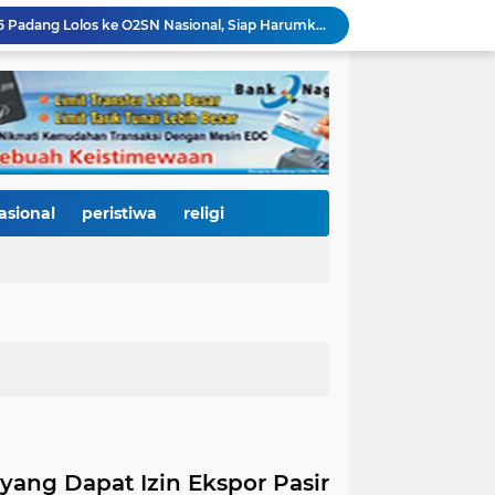
Dua Atlet Muda SMPN 25 Padang Lolos ke O2SN Nasional, Siap Harumkan Nama Sumatera Barat
38 Tahun Bersaudara, Padang dan Hildesheim Perkuat Kerja Sama: Fokus Pulihkan Batang Arau, Kembangkan Pariwisata Hijau hingga SDM Berkelas Dunia
Pemko Padang Perkuat Sinergi dengan APPMBGI, Targetkan Kota Percontohan Nasional Program Makan Bergizi Gratis
Sestama BNPB Tinjau Lokasi Banjir Bandang di Kuranji, Pemko Padang Harapkan Dukungan Percepatan Penanganan dan Rehabilitasi Pascabencana
Zigo Rolando Tinjau Pembangunan IPA Taban III, Perkuat Komitmen Hadirkan Layanan Air Bersih Andal bagi Warga Padang
Menyemaikan Ketangguhan dari Hulu: Ekspedisi Andalas 2026 Perkuat Mitigasi Bencana dan Hijaukan Muaro Sungai Lolo untuk Lindungi Generasi Masa Depan
Generasi Emas Dimulai dari Piring Makan: Ekspedisi Andalas 2026 Bangun Gerakan Lawan Stunting di Muaro Sungai Lolo
Distribusi Air Bersih Pascabanjir Berangsur Pulih, Perumda Air Minum Kota Padang Terus Kejar Normalisasi Layanan
asional
peristiwa
religi
Gerak Cepat Pascabanjir, Tim TRC PUPR Kerahkan Alat Berat Bersihkan Lumpur di Sejumlah Titik Kota Padang
Wakil Wali Kota Padang Dampingi Komisi V DPR RI Tinjau Jembatan Kalawi, Harapan Baru Percepatan Pemulihan Pascabanjir
ang Dapat Izin Ekspor Pasir