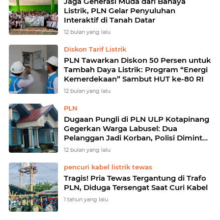
Jaga Generasi Muda dari Bahaya
Listrik, PLN Gelar Penyuluhan
Interaktif di Tanah Datar
12 bulan yang lalu
Diskon Tarif Listrik
PLN Tawarkan Diskon 50 Persen untuk
Tambah Daya Listrik: Program “Energi
Kemerdekaan” Sambut HUT ke-80 RI
12 bulan yang lalu
PLN
Dugaan Pungli di PLN ULP Kotapinang
Gegerkan Warga Labusel: Dua
Pelanggan Jadi Korban, Polisi Diminta
Turun Tangan
12 bulan yang lalu
pencuri kabel listrik tewas
Tragis! Pria Tewas Tergantung di Trafo
PLN, Diduga Tersengat Saat Curi Kabel
1 tahun yang lalu