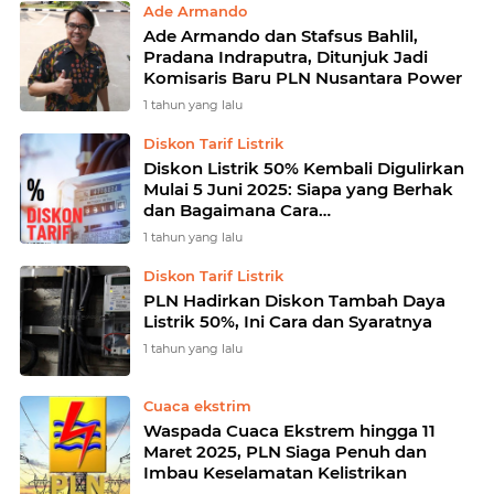
Ade Armando
Ade Armando dan Stafsus Bahlil,
Pradana Indraputra, Ditunjuk Jadi
Komisaris Baru PLN Nusantara Power
1 tahun yang lalu
Diskon Tarif Listrik
Diskon Listrik 50% Kembali Digulirkan
Mulai 5 Juni 2025: Siapa yang Berhak
dan Bagaimana Cara
Mendapatkannya?
1 tahun yang lalu
Diskon Tarif Listrik
PLN Hadirkan Diskon Tambah Daya
Listrik 50%, Ini Cara dan Syaratnya
1 tahun yang lalu
Cuaca ekstrim
Waspada Cuaca Ekstrem hingga 11
Maret 2025, PLN Siaga Penuh dan
Imbau Keselamatan Kelistrikan