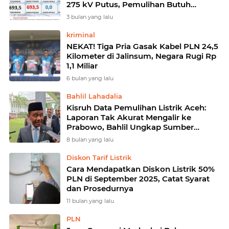
275 kV Putus, Pemulihan Butuh
Hingga 8 Jam
3 bulan yang lalu
kriminal
NEKAT! Tiga Pria Gasak Kabel PLN 24,5
Kilometer di Jalinsum, Negara Rugi Rp
1,1 Miliar
6 bulan yang lalu
Bahlil Lahadalia
Kisruh Data Pemulihan Listrik Aceh:
Laporan Tak Akurat Mengalir ke
Prabowo, Bahlil Ungkap Sumber
Informasi dari PLN dan Pertamina
8 bulan yang lalu
Diskon Tarif Listrik
Cara Mendapatkan Diskon Listrik 50%
PLN di September 2025, Catat Syarat
dan Prosedurnya
11 bulan yang lalu
PLN