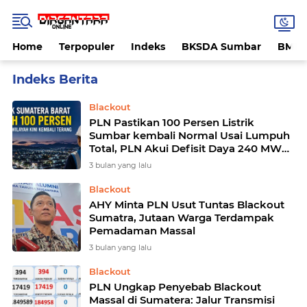
Home
Terpopuler
Indeks
BKSDA Sumbar
BMK
Home
Currently Browsing: PLN
Blackout
PLN Pastikan 100 Persen Listrik
Sumbar kembali Normal Usai Lumpuh
Total, PLN Akui Defisit Daya 240 MW
Jadi Pemicu Blackout Massal
3 bulan yang lalu
Blackout
AHY Minta PLN Usut Tuntas Blackout
Sumatra, Jutaan Warga Terdampak
Pemadaman Massal
3 bulan yang lalu
Blackout
PLN Ungkap Penyebab Blackout
Massal di Sumatera: Jalur Transmisi