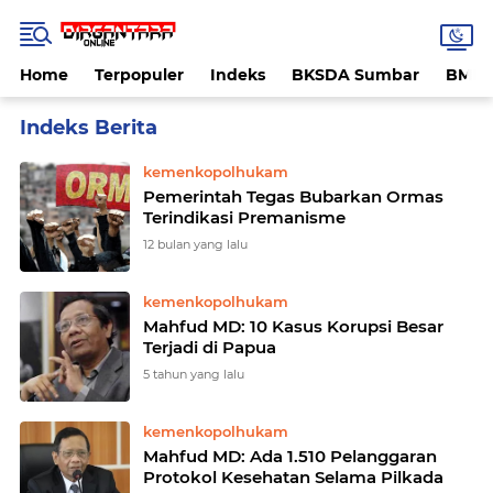
Home
Terpopuler
Indeks
BKSDA Sumbar
BMK
Home
Currently Browsing: kemenkopolhukam
kemenkopolhukam
Pemerintah Tegas Bubarkan Ormas
Terindikasi Premanisme
12 bulan yang lalu
kemenkopolhukam
Mahfud MD: 10 Kasus Korupsi Besar
Terjadi di Papua
5 tahun yang lalu
kemenkopolhukam
Mahfud MD: Ada 1.510 Pelanggaran
Protokol Kesehatan Selama Pilkada