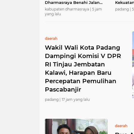
Dharmasraya Benahi Jalan
Kekuatan
Pulau Punjung–Kampung
Arau, Gel
kabupaten dharmasraya |
5 jam
padang |
5
Surau Sepanjang 5,6 Kilometer
Donor Da
yang lalu
daerah
Wakil Wali Kota Padang
Dampingi Komisi V DPR
RI Tinjau Jembatan
Kalawi, Harapan Baru
Percepatan Pemulihan
Pascabanjir
padang |
17 jam yang lalu
daerah