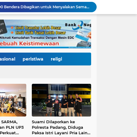
Merah Putih Berkibar, 500 Bendera Dibagikan untuk Menyalakan Semangat Kemerdekaan di Dharmasraya
Janji Bupati Annisa Mulai Terwujud, Pemkab Dharmasraya Benahi Jalan Pulau Punjung–Kampung Surau Sepanjang 5,6 Kilometer
Sambut HJK ke-357, Pemko Padang dan Kodaeral II Satukan Kekuatan Bersihkan Batang Arau, Gelar Bakti Sosial hingga Donor Darah untuk Warga
Dirut Perumda AM Kota Padang Gandeng HKI dan BPJN Sumbar Cari Solusi Kekeruhan Air Baku Sungai Paraku
Wakil Wali Kota Padang Dampingi Komisi V DPR RI Tinjau Jembatan Kalawi, Harapan Baru Percepatan Pemulihan Pascabanjir
Dua Atlet Muda SMPN 25 Padang Lolos ke O2SN Nasional, Siap Harumkan Nama Sumatera Barat
3.000 Mahasiswa Baru UNP Ikuti Police Goes To Campus, Ditlantas Polda Sumbar Tanamkan Budaya Tertib Berlalu Lintas Sejak Hari Pertama Kuliah
Open Ship Kapal Teluk Kendari Diprediksi Diserbu Pengunjung, Trans Padang Ubah Rute Koridor 2 dan 4, Tarif Seluruh Koridor Cuma Rp1
asional
peristiwa
religi
Tak Gentar Medan Ekstrem, Tim Trisula Polres Solok Selatan Sisir Sungai Bangko, Police Line Dipasang di Lokasi Dugaan Tambang Emas Ilegal
Depan SMAN 2 Payakumbuh Jadi Lokasi Penangkapan, Satresnarkoba Amankan Terduga Penyalahguna Narkotika dengan Barang Bukti 12,58 Gram Ganja
s SARMA,
Suami Dilaporkan ke
dan PLN UP3
Polresta Padang, Diduga
Perkuat
Paksa Istri Layani Pria Lain