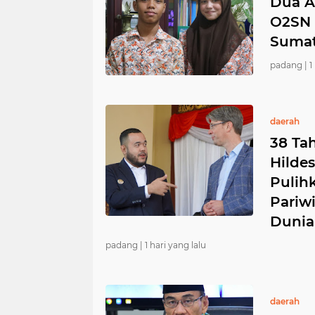
Dua A
O2SN 
Sumat
padang |
1
daerah
38 Ta
Hilde
Pulih
Pariw
Dunia
padang |
1 hari yang lalu
daerah