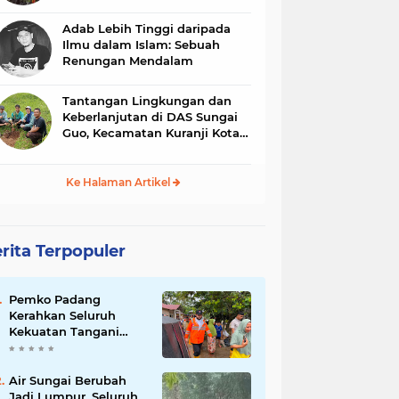
dan Identitas
Adab Lebih Tinggi daripada
Ilmu dalam Islam: Sebuah
Renungan Mendalam
Tantangan Lingkungan dan
Keberlanjutan di DAS Sungai
Guo, Kecamatan Kuranji Kota
Padang, Propinsi Sumatera
Barat
Ke Halaman Artikel
rita Terpopuler
Pemko Padang
Kerahkan Seluruh
Kekuatan Tangani
Dampak Banjir, Fadly
Amran Desak
Percepatan Proyek
Air Sungai Berubah
Pengendalian
Jadi Lumpur, Seluruh