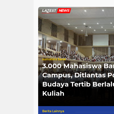
Penyesalan yang Mengikuti
dan Dimint
Banjir Susul
LATEST
NEWS
sumatera barat
3.000 Mahasiswa Bar
bagikan
Campus, Ditlantas 
kaan di
Budaya Tertib Berlal
Kuliah