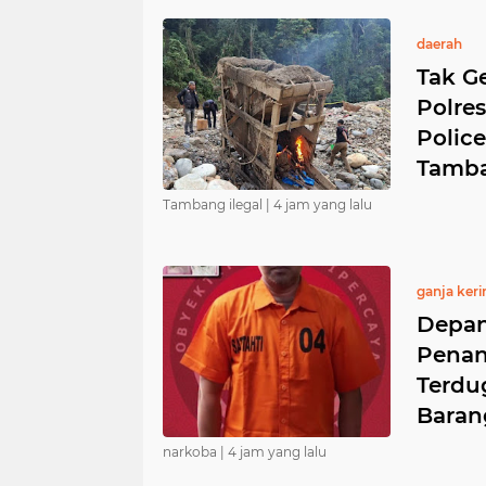
daerah
Tak G
Polres
Polic
Tamba
Tambang ilegal |
4 jam yang lalu
ganja keri
Depan
Penan
Terdu
Baran
narkoba |
4 jam yang lalu