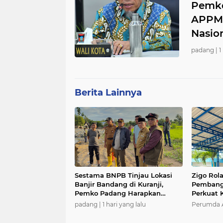
Pemko
APPMB
Nasio
padang |
1
Berita Lainnya
Sestama BNPB Tinjau Lokasi
Zigo Rol
Banjir Bandang di Kuranji,
Pembangu
Pemko Padang Harapkan
Perkuat 
Dukungan Percepatan
Layanan 
padang |
1 hari yang lalu
Perumda A
Penanganan dan Rehabilitasi
Warga P
Pascabencana