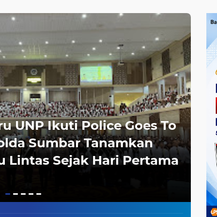
a Waspada
dan Evakuasi Warga
Kolaborasi Strat
an
Dipercepat
u UNP Ikuti Police Goes To
trans
Polda Sumbar Tanamkan
Op
u Lintas Sejak Hari Pertama
Di
Ko