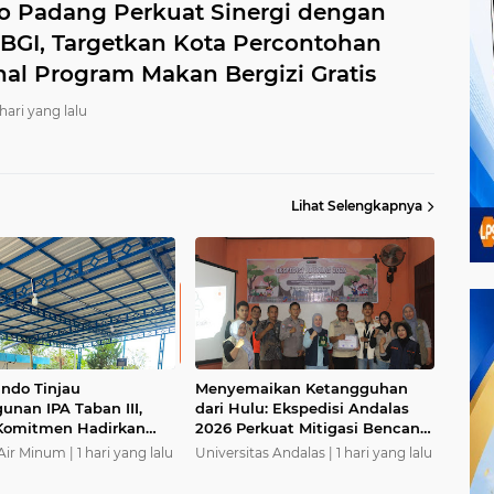
 Padang Perkuat Sinergi dengan
GI, Targetkan Kota Percontohan
nal Program Makan Bergizi Gratis
 hari yang lalu
Lihat Selengkapnya
More
News
ando Tinjau
Menyemaikan Ketangguhan
nan IPA Taban III,
dari Hulu: Ekspedisi Andalas
Komitmen Hadirkan
2026 Perkuat Mitigasi Bencana
Air Bersih Andal bagi
dan Hijaukan Muaro Sungai
ir Minum |
1 hari yang lalu
Universitas Andalas |
1 hari yang lalu
adang
Lolo untuk Lindungi Generasi
Masa Depan