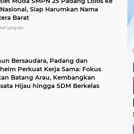
tlet Muda SMPN 25 Padang Lolos ke
Nasional, Siap Harumkan Nama
era Barat
 hari yang lalu
hun Bersaudara, Padang dan
sheim Perkuat Kerja Sama: Fokus
kan Batang Arau, Kembangkan
isata Hijau hingga SDM Berkelas