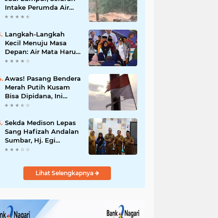
Bencana
Intake Perumda Air
Minum Padang
Terpaksa Ditutup,
Ribuan Pelanggan
Langkah-Langkah
Terdampak
Kecil Menuju Masa
Depan: Air Mata Haru
Bupati Annisa
Menyambut Lahirnya
Harapan Baru di
Awas! Pasang Bendera
Sekolah Rakyat
Merah Putih Kusam
Dharmasraya
Bisa Dipidana, Ini
Aturan Lengkap
dalam KUHP Baru
Sekda Medison Lepas
Sang Hafizah Andalan
Sumbar, Hj. Egi
Firnawati Bersiap Ukir
Prestasi di MTQ
KORPRI Nasional 2026
Lihat Selengkapnya