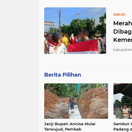
daerah
Merah
Dibag
Kemer
kabupaten
Berita Pilihan
Janji Bupati Annisa Mulai
Sambut H
Terwujud, Pemkab
Padang d