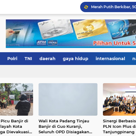
Polri
TNI
daerah
gaya hidup
internasional
n
Picu Banjir di
Wali Kota Padang Tinjau
Sinergi Berbasi
layah Kota
Banjir di Guo Kuranji,
PLN Icon Plus 
ga Dievakuasi
Seluruh OPD Disiagakan
Tanjungpinang 