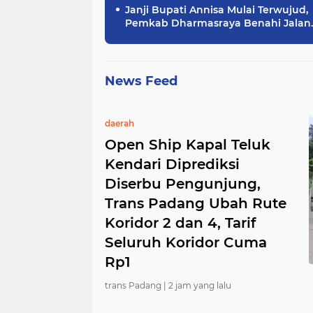
Janji Bupati Annisa Mulai Terwujud,
Pemkab Dharmasraya Benahi Jalan
Pulau Punjung–Kampung Surau
Sepanjang 5,6 Kilometer
News Feed
daerah
Open Ship Kapal Teluk
Kendari Diprediksi
Diserbu Pengunjung,
Trans Padang Ubah Rute
Koridor 2 dan 4, Tarif
Seluruh Koridor Cuma
Rp1
trans Padang |
2 jam yang lalu