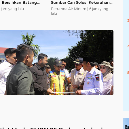
 Bersihkan Batang
Sumbar Cari Solusi Kekeruhan
ar Bakti Sosial hingga
Air Baku Sungai Paraku
 jam yang lalu
Perumda Air Minum |
6 jam yang
rah untuk Warga
lalu