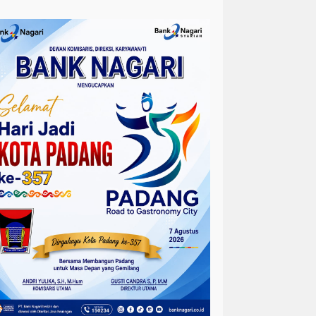
egis
hingga Berulang Kali
 Padang
en Ship Kapal Teluk Kendari Dipr
serbu Pengunjung, Trans Padang
ridor 2 dan 4, Tarif Seluruh Kori