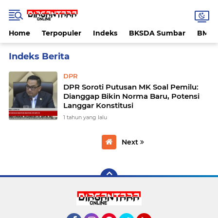
Home
Terpopuler
Indeks
BKSDA Sumbar
BMK
Home
Currently Browsing: Pemilu Nasional
DPR
DPR Soroti Putusan MK Soal Pemilu:
Dianggap Bikin Norma Baru, Potensi
Langgar Konstitusi
1 tahun yang lalu
Next