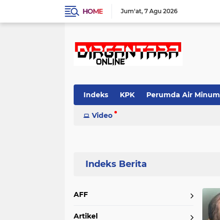
HOME
Jum'at
7 Agu 2026
Indeks
KPK
Perumda Air Minum
Video
Home
Currently Browsing: Ditjen Imigrasi
AFF
Artikel