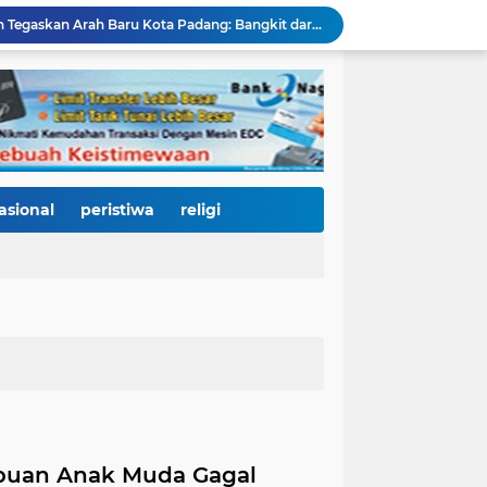
HJK ke-357, Fadly Amran Tegaskan Arah Baru Kota Padang: Bangkit dari Bencana, Melaju Menjadi Kota Pendidikan, Pariwisata, dan Perdagangan Bertaraf Dunia
Ratusan Pelajar Padang Antusias Kunjungi KRI Teluk Kendari, Belajar Langsung Dunia Kemaritiman dan Pertahanan Negara
Ribuan Warga Padati Pantai Cimpago, Festival Pawai Telong-Telong HJK Padang ke-357 Tampilkan Semangat Budaya, Persatuan, dan Optimisme Menuju Kota Gastronomi Dunia
Ribuan Warga Padati Danau Cimpago, Festival Telong-Telong HJK Padang ke-357 Tuai Pujian dan Harapan untuk Terus Dilestarikan
Perkuat Tata Kelola Rumah Sakit Daerah, RS M. Djamil Dampingi RSUD dr. Sadikin Pariaman Wujudkan Layanan Kesehatan Berkualitas
Di Balik Gemerlap Telong-Telong, RS M. Djamil Menyalakan Cahaya Kesadaran Kesehatan untuk Warga Padang
Pascabanjir, PUPR Kota Padang Gerak Cepat Pulihkan Irigasi Pertanian di Kuranji dan Pauh, Pasokan Air Sawah Jadi Prioritas
Padang Utara Tampilkan Kearifan Lokal di Festival Telong-Telong, Tradisi Malamang dan Potensi Seafood Curi Perhatian Ribuan Pengunjung
asional
peristiwa
religi
HJK Padang ke-357 Berubah Jadi Gerakan Kemanusiaan, Pemko Hadirkan "Road to Gastronomy Charity" untuk Bantu Korban Banjir
Di Hari Jadi Kota Padang ke-357, Air Mata Wawako Maigus Nasir Tumpah Saat Menemui Lansia Sebatang Kara yang Bertahun-tahun Terbaring Sakit
Ribuan Anak Muda Gagal