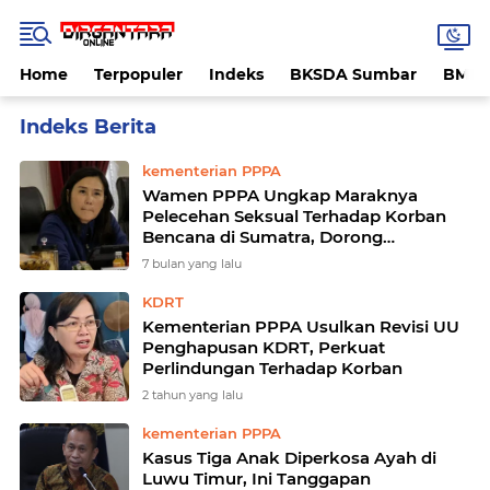
Home
Terpopuler
Indeks
BKSDA Sumbar
BMK
Home
Currently Browsing: kementerian PPPA
kementerian PPPA
Wamen PPPA Ungkap Maraknya
Pelecehan Seksual Terhadap Korban
Bencana di Sumatra, Dorong
Pengawasan Ketat di Pengungsian
7 bulan yang lalu
KDRT
Kementerian PPPA Usulkan Revisi UU
Penghapusan KDRT, Perkuat
Perlindungan Terhadap Korban
2 tahun yang lalu
kementerian PPPA
Kasus Tiga Anak Diperkosa Ayah di
Luwu Timur, Ini Tanggapan