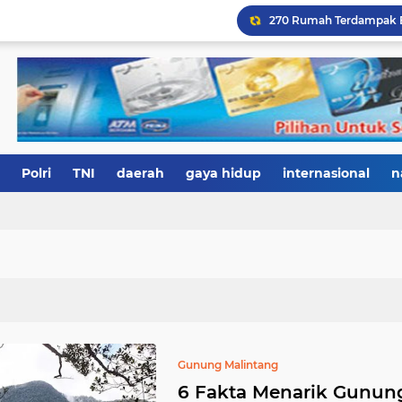
Polri
TNI
daerah
gaya hidup
internasional
n
Gunung Malintang
6 Fakta Menarik Gunun