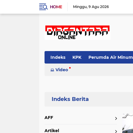
HOME
Minggu
9 Agu 2026
Indeks
KPK
Perumda Air Minum
Video
Home
Currently Browsing: Wisata alam
AFF
Artikel