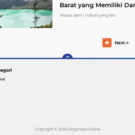
Barat yang Memiliki D
Wisata alam |
1 tahun yang lalu
Next
egori
kel
Copyright ©
2026 Dirgantara Online