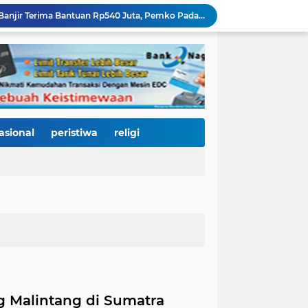
270 Rumah Terdampak Banjir Terima Bantuan Rp540 Juta, Pemko Padang Percepat Pemulihan Pascabencana
4.000 Pelari Kepung Pantai Cimpago, BOM Run 2026 Jadi Panggung Promosi Wisata dan Gastronomi Kota Padang
Padang Harmoni Festival 2026: Saat Keberagaman Menjadi Kekuatan, Empat Etnis Bersatu di Panggung Pantai Cimpago
KY Tetapkan 14 Calon Hakim Agung dan Hakim Ad Hoc MA, Nama Dr. Dhifla Wiyani dari Sumbar Masuk Dalam Daftar Kamar Pidana
Bencana Datang Bertubi-tubi, Perumda AM Padang Kebut Perbaikan IPA Gunung Pangilun, Ditarget Tuntas Akhir Agustus
Mata Jeli HJK 357: Warga Padang Diajak Jadi Pengawas Kebersihan, Kemeriahan HJK Harus Tetap Rancak dan Bersih
Padang Gastronomy Market Hari Kedua: Surga Kuliner Tradisional di Kota Tua, UMKM Lokal Banjir Apresiasi
Gowes Siti Nurbaya Jadi Magnet Pesepeda Luar Daerah, HJK ke-357 Padang Makin Meriah
asional
peristiwa
religi
Tanam Pohon di Tepian Batang Arau, Padang dan Hildesheim Teguhkan Persahabatan Menuju Kota Global
438 Personel DLH Dikerahkan, HJK Padang ke-357 Dibidik Zero Visible Litter
g Malintang di Sumatra