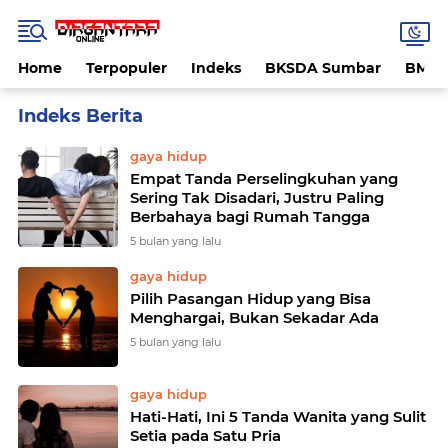
Home
Terpopuler
Indeks
BKSDA Sumbar
BMK
Home
Currently Browsing: gaya hidup
gaya hidup
Empat Tanda Perselingkuhan yang
Sering Tak Disadari, Justru Paling
Berbahaya bagi Rumah Tangga
5 bulan yang lalu
gaya hidup
Pilih Pasangan Hidup yang Bisa
Menghargai, Bukan Sekadar Ada
5 bulan yang lalu
gaya hidup
Hati-Hati, Ini 5 Tanda Wanita yang Sulit
Setia pada Satu Pria