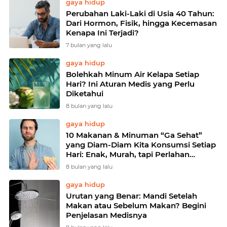
gaya hidup
Perubahan Laki-Laki di Usia 40 Tahun:
Dari Hormon, Fisik, hingga Kecemasan
Kenapa Ini Terjadi?
7 bulan yang lalu
gaya hidup
Bolehkah Minum Air Kelapa Setiap
Hari? Ini Aturan Medis yang Perlu
Diketahui
8 bulan yang lalu
gaya hidup
10 Makanan & Minuman “Ga Sehat”
yang Diam-Diam Kita Konsumsi Setiap
Hari: Enak, Murah, tapi Perlahan
Menggerogoti Kesehatan
8 bulan yang lalu
gaya hidup
Urutan yang Benar: Mandi Setelah
Makan atau Sebelum Makan? Begini
Penjelasan Medisnya