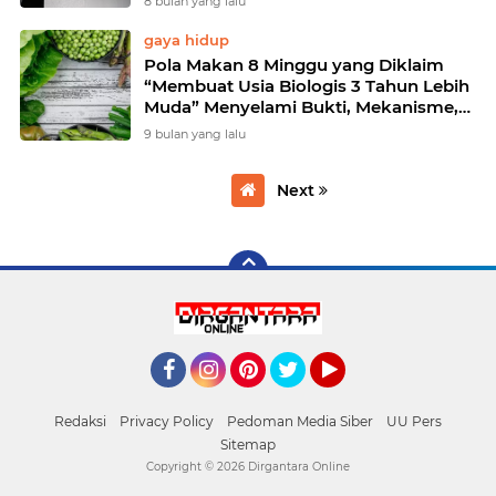
8 bulan yang lalu
gaya hidup
Pola Makan 8 Minggu yang Diklaim
“Membuat Usia Biologis 3 Tahun Lebih
Muda” Menyelami Bukti, Mekanisme,
Risiko, dan Cara Praktis Mencobanya
9 bulan yang lalu
Next
Facebook
Instagram
Pinterest
Twitter
YouTube
Redaksi
Privacy Policy
Pedoman Media Siber
UU Pers
Sitemap
Copyright ©
2026 Dirgantara Online