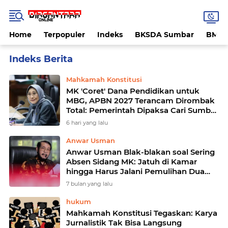
Home
Terpopuler
Indeks
BKSDA Sumbar
BMK
Home
Currently Browsing: Mahkamah Konstitusi
Mahkamah Konstitusi
MK 'Coret' Dana Pendidikan untuk
MBG, APBN 2027 Terancam Dirombak
Total: Pemerintah Dipaksa Cari Sumber
Dana Baru
6 hari yang lalu
Anwar Usman
Anwar Usman Blak-blakan soal Sering
Absen Sidang MK: Jatuh di Kamar
hingga Harus Jalani Pemulihan Dua
Tahun
7 bulan yang lalu
hukum
Mahkamah Konstitusi Tegaskan: Karya
Jurnalistik Tak Bisa Langsung