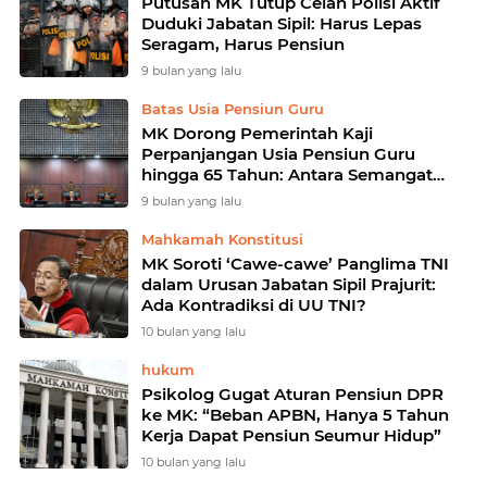
Putusan MK Tutup Celah Polisi Aktif
Duduki Jabatan Sipil: Harus Lepas
Seragam, Harus Pensiun
9 bulan yang lalu
Batas Usia Pensiun Guru
MK Dorong Pemerintah Kaji
Perpanjangan Usia Pensiun Guru
hingga 65 Tahun: Antara Semangat
Pengabdian dan Tantangan Regulasi
9 bulan yang lalu
Mahkamah Konstitusi
MK Soroti ‘Cawe-cawe’ Panglima TNI
dalam Urusan Jabatan Sipil Prajurit:
Ada Kontradiksi di UU TNI?
10 bulan yang lalu
hukum
Psikolog Gugat Aturan Pensiun DPR
ke MK: “Beban APBN, Hanya 5 Tahun
Kerja Dapat Pensiun Seumur Hidup”
10 bulan yang lalu