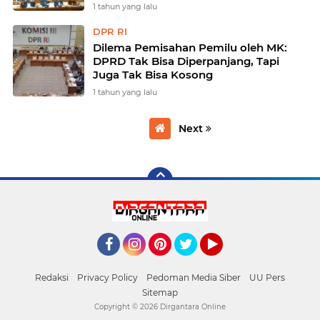
1 tahun yang lalu
DPR RI
Dilema Pemisahan Pemilu oleh MK:
DPRD Tak Bisa Diperpanjang, Tapi
Juga Tak Bisa Kosong
1 tahun yang lalu
Next
Facebook
Instagram
Pinterest
Twitter
YouTube
Redaksi
Privacy Policy
Pedoman Media Siber
UU Pers
Sitemap
Copyright ©
2026 Dirgantara Online