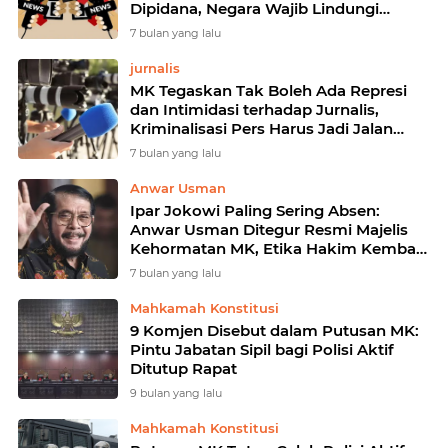
Dipidana, Negara Wajib Lindungi
Wartawan
7 bulan yang lalu
jurnalis
MK Tegaskan Tak Boleh Ada Represi
dan Intimidasi terhadap Jurnalis,
Kriminalisasi Pers Harus Jadi Jalan
Terakhir
7 bulan yang lalu
Anwar Usman
Ipar Jokowi Paling Sering Absen:
Anwar Usman Ditegur Resmi Majelis
Kehormatan MK, Etika Hakim Kembali
Dipertanyakan
7 bulan yang lalu
Mahkamah Konstitusi
9 Komjen Disebut dalam Putusan MK:
Pintu Jabatan Sipil bagi Polisi Aktif
Ditutup Rapat
9 bulan yang lalu
Mahkamah Konstitusi