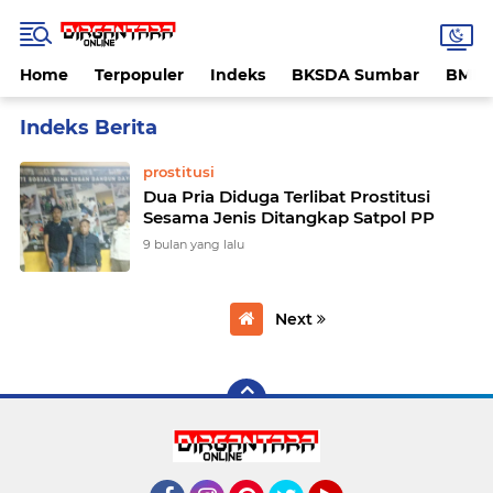
Home
Terpopuler
Indeks
BKSDA Sumbar
BMK
Home
Currently Browsing: prostitusi Sesama Jenis
prostitusi
Dua Pria Diduga Terlibat Prostitusi
Sesama Jenis Ditangkap Satpol PP
9 bulan yang lalu
Next