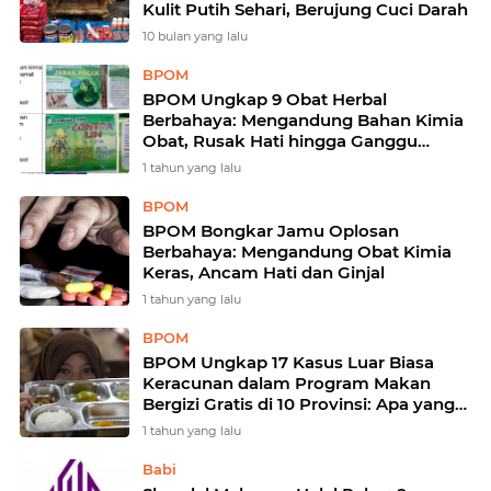
Kulit Putih Sehari, Berujung Cuci Darah
10 bulan yang lalu
BPOM
BPOM Ungkap 9 Obat Herbal
Berbahaya: Mengandung Bahan Kimia
Obat, Rusak Hati hingga Ganggu
Hormon, Ini Daftarnya
1 tahun yang lalu
BPOM
BPOM Bongkar Jamu Oplosan
Berbahaya: Mengandung Obat Kimia
Keras, Ancam Hati dan Ginjal
1 tahun yang lalu
BPOM
BPOM Ungkap 17 Kasus Luar Biasa
Keracunan dalam Program Makan
Bergizi Gratis di 10 Provinsi: Apa yang
Salah?
1 tahun yang lalu
Babi