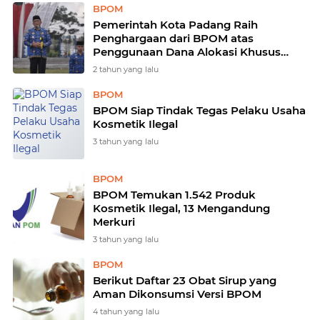
BPOM
Pemerintah Kota Padang Raih
Penghargaan dari BPOM atas
Penggunaan Dana Alokasi Khusus
untuk Pengawasan Obat dan Makanan
2 tahun yang lalu
BPOM
BPOM Siap Tindak Tegas Pelaku Usaha
Kosmetik Ilegal
3 tahun yang lalu
BPOM
BPOM Temukan 1.542 Produk
Kosmetik Ilegal, 13 Mengandung
Merkuri
3 tahun yang lalu
BPOM
Berikut Daftar 23 Obat Sirup yang
Aman Dikonsumsi Versi BPOM
4 tahun yang lalu