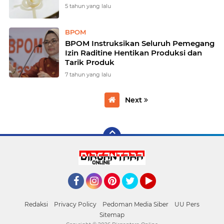
5 tahun yang lalu
BPOM
BPOM Instruksikan Seluruh Pemegang
Izin Raditine Hentikan Produksi dan
Tarik Produk
7 tahun yang lalu
Next
Facebook
Instagram
Pinterest
Twitter
YouTube
Redaksi
Privacy Policy
Pedoman Media Siber
UU Pers
Sitemap