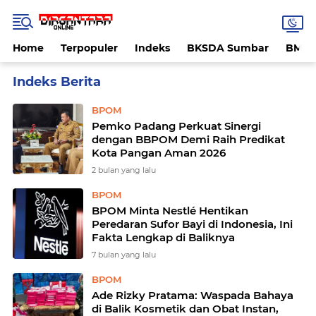
Home
Terpopuler
Indeks
BKSDA Sumbar
BMK
Home
Currently Browsing: BPOM
BPOM
Pemko Padang Perkuat Sinergi
dengan BBPOM Demi Raih Predikat
Kota Pangan Aman 2026
2 bulan yang lalu
BPOM
BPOM Minta Nestlé Hentikan
Peredaran Sufor Bayi di Indonesia, Ini
Fakta Lengkap di Baliknya
7 bulan yang lalu
BPOM
Ade Rizky Pratama: Waspada Bahaya
di Balik Kosmetik dan Obat Instan,