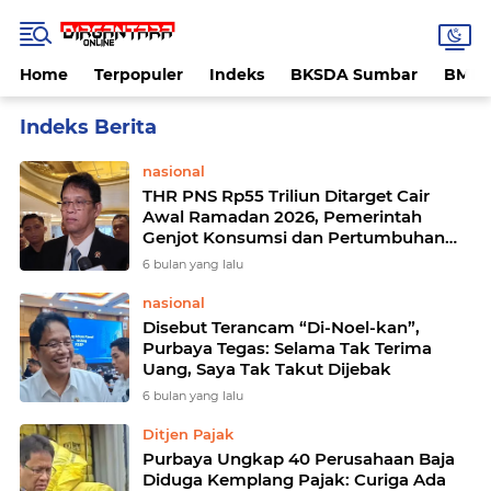
Home
Terpopuler
Indeks
BKSDA Sumbar
BMK
Home
Currently Browsing: Purbaya Yudhi Sadewa
nasional
THR PNS Rp55 Triliun Ditarget Cair
Awal Ramadan 2026, Pemerintah
Genjot Konsumsi dan Pertumbuhan
Ekonomi
6 bulan yang lalu
nasional
Disebut Terancam “Di-Noel-kan”,
Purbaya Tegas: Selama Tak Terima
Uang, Saya Tak Takut Dijebak
6 bulan yang lalu
Ditjen Pajak
Purbaya Ungkap 40 Perusahaan Baja
Diduga Kemplang Pajak: Curiga Ada