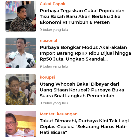
Cukai Popok
Purbaya Tegaskan Cukai Popok dan
Tisu Basah Baru Akan Berlaku Jika
Ekonomi RI Tumbuh 6 Persen
9 bulan yang lalu
nasional
Purbaya Bongkar Modus Akal-akalan
Impor: Barang Rp117 Ribu Dijual hingga
Rp50 Juta, Ungkap Skandal
Underinvoicing yang Rugikan Negara
9 bulan yang lalu
korupsi
Utang Whoosh Bakal Dibayar dari
Uang Sitaan Korupsi? Purbaya Buka
Suara Soal Langkah Pemerintah
9 bulan yang lalu
Menteri keuangan
Takut Dimarahi, Purbaya Kini Tak Lagi
Ceplas-Ceplos: "Sekarang Harus Hati-
Hati Bicara"