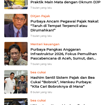
Praktik Main Mata dengan Oknum DJP
7 bulan yang lalu
Ditjen Pajak
Purbaya Ancam Pegawai Pajak Nakal:
“Taruh di Tempat Terpencil atau
Dirumahkan!”
7 bulan yang lalu
Menteri keuangan
Purbaya Pangkas Anggaran
Infrastruktur 2026, Fokus Pemulihan
Pascabencana di Aceh, Sumut, dan
Sumbar
7 bulan yang lalu
bea cukai
Hashim Sentil Sistem Pajak dan Bea
Cukai “Bobrok”, Menkeu Purbaya:
“Kita Cari Bobroknya di Mana”
8 bulan yang lalu
bea cukai