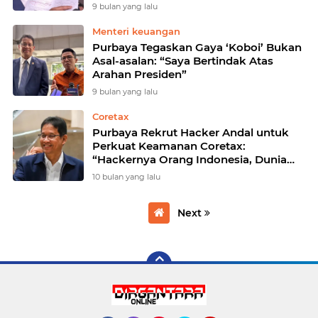
9 bulan yang lalu
Menteri keuangan
Purbaya Tegaskan Gaya ‘Koboi’ Bukan
Asal-asalan: “Saya Bertindak Atas
Arahan Presiden”
9 bulan yang lalu
Coretax
Purbaya Rekrut Hacker Andal untuk
Perkuat Keamanan Coretax:
“Hackernya Orang Indonesia, Dunia
Aja Takut”
10 bulan yang lalu
Next