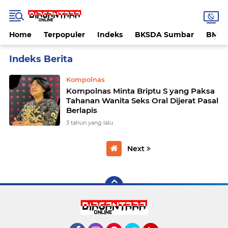
Home
Terpopuler
Indeks
BKSDA Sumbar
BMK
Home
Currently Browsing: pelecehan seksual tahanan
Kompolnas
Kompolnas Minta Briptu S yang Paksa
Tahanan Wanita Seks Oral Dijerat Pasal
Berlapis
3 tahun yang lalu
Next