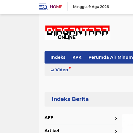
HOME
Minggu
9 Agu 2026
Indeks
KPK
Perumda Air Minum
Video
Home
Currently Browsing: kabupaten Lima Puluh Kota
AFF
Artikel