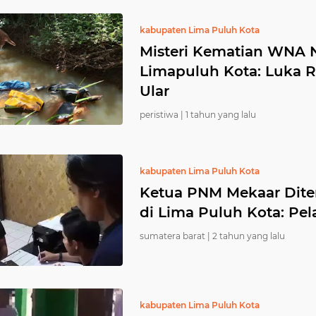
kabupaten Lima Puluh Kota
Misteri Kematian WNA 
Limapuluh Kota: Luka 
Ular
peristiwa |
1 tahun yang lalu
kabupaten Lima Puluh Kota
Ketua PNM Mekaar Dit
di Lima Puluh Kota: Pel
sumatera barat |
2 tahun yang lalu
kabupaten Lima Puluh Kota