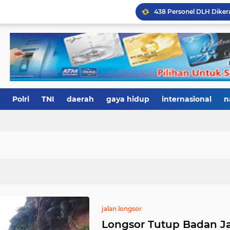
Polri
TNI
daerah
gaya hidup
internasional
n
jalan longsor
Longsor Tutup Badan Ja