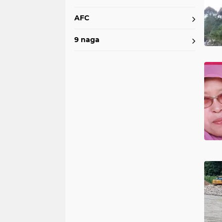
AFC
9 naga