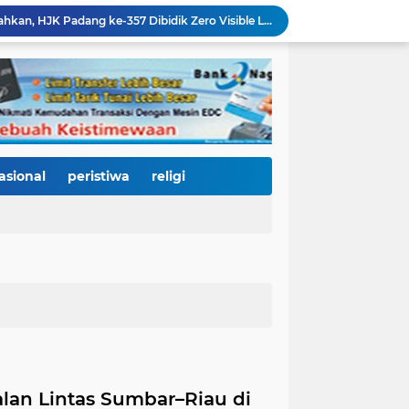
270 Rumah Terdampak Banjir Terima Bantuan Rp540 Juta, Pemko Padang Percepat Pemulihan Pascabencana
4.000 Pelari Kepung Pantai Cimpago, BOM Run 2026 Jadi Panggung Promosi Wisata dan Gastronomi Kota Padang
Padang Harmoni Festival 2026: Saat Keberagaman Menjadi Kekuatan, Empat Etnis Bersatu di Panggung Pantai Cimpago
KY Tetapkan 14 Calon Hakim Agung dan Hakim Ad Hoc MA, Nama Dr. Dhifla Wiyani dari Sumbar Masuk Dalam Daftar Kamar Pidana
Bencana Datang Bertubi-tubi, Perumda AM Padang Kebut Perbaikan IPA Gunung Pangilun, Ditarget Tuntas Akhir Agustus
Mata Jeli HJK 357: Warga Padang Diajak Jadi Pengawas Kebersihan, Kemeriahan HJK Harus Tetap Rancak dan Bersih
Padang Gastronomy Market Hari Kedua: Surga Kuliner Tradisional di Kota Tua, UMKM Lokal Banjir Apresiasi
Gowes Siti Nurbaya Jadi Magnet Pesepeda Luar Daerah, HJK ke-357 Padang Makin Meriah
asional
peristiwa
religi
Dari Gedung Joeang 45 untuk Warga: 150 Masyarakat Padang Dapat Pemeriksaan Mata dan Kacamata Gratis
438 Personel DLH Dikerahkan, HJK Padang ke-357 Dibidik Zero Visible Litter
lan Lintas Sumbar–Riau di