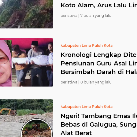
Koto Alam, Arus Lalu Li
peristiwa |
7 bulan yang lalu
kabupaten Lima Puluh Kota
Kronologi Lengkap Dite
Pensiunan Guru Asal Li
Bersimbah Darah di H
peristiwa |
8 bulan yang lalu
kabupaten Lima Puluh Kota
Ngeri! Tambang Emas Il
Bebas di Galugua, Sun
Alat Berat