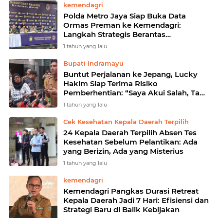
kemendagri
Polda Metro Jaya Siap Buka Data
Ormas Preman ke Kemendagri:
Langkah Strategis Berantas
Premanisme Berbasis Data
1 tahun yang lalu
Bupati Indramayu
Buntut Perjalanan ke Jepang, Lucky
Hakim Siap Terima Risiko
Pemberhentian: “Saya Akui Salah, Tapi
Tak Berniat Bolos”
1 tahun yang lalu
Cek Kesehatan Kepala Daerah Terpilih
24 Kepala Daerah Terpilih Absen Tes
Kesehatan Sebelum Pelantikan: Ada
yang Berizin, Ada yang Misterius
1 tahun yang lalu
kemendagri
Kemendagri Pangkas Durasi Retreat
Kepala Daerah Jadi 7 Hari: Efisiensi dan
Strategi Baru di Balik Kebijakan