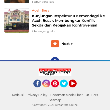
1 tahun yang lalu
Aceh Besar
Kunjungan Inspektur II Kemendagri ke
Aceh Besar: Membongkar Konflik
Sekda dan Kebijakan Kontroversial
2 tahun yang lalu
Next
Facebook
Instagram
Pinterest
Twitter
YouTube
Redaksi
Privacy Policy
Pedoman Media Siber
UU Pers
Sitemap
Copyright ©
2026 Dirgantara Online