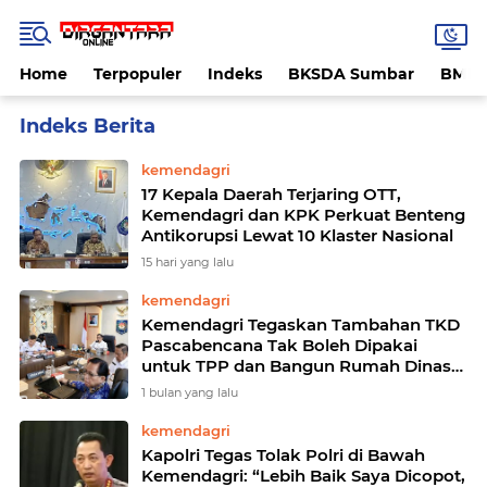
Home
Terpopuler
Indeks
BKSDA Sumbar
BMK
Home
Currently Browsing: kemendagri
kemendagri
17 Kepala Daerah Terjaring OTT,
Kemendagri dan KPK Perkuat Benteng
Antikorupsi Lewat 10 Klaster Nasional
15 hari yang lalu
kemendagri
Kemendagri Tegaskan Tambahan TKD
Pascabencana Tak Boleh Dipakai
untuk TPP dan Bangun Rumah Dinas
Baru
1 bulan yang lalu
kemendagri
Kapolri Tegas Tolak Polri di Bawah
Kemendagri: “Lebih Baik Saya Dicopot,