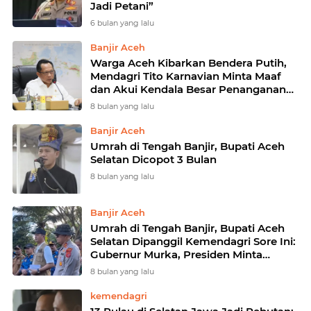
Jadi Petani”
6 bulan yang lalu
Banjir Aceh
Warga Aceh Kibarkan Bendera Putih,
Mendagri Tito Karnavian Minta Maaf
dan Akui Kendala Besar Penanganan
Bencana
8 bulan yang lalu
Banjir Aceh
Umrah di Tengah Banjir, Bupati Aceh
Selatan Dicopot 3 Bulan
8 bulan yang lalu
Banjir Aceh
Umrah di Tengah Banjir, Bupati Aceh
Selatan Dipanggil Kemendagri Sore Ini:
Gubernur Murka, Presiden Minta
Dicopot, Gerindra Langsung Bertindak
8 bulan yang lalu
kemendagri