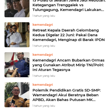
13 Pulau di Selatan Jawa Jadi Rebutan:
Ketegangan Trenggalek vs
Tulungagung, Kemendagri Lakukan
Penelusuran Mendalam
1 tahun yang lalu
kemendagri
Retreat Kepala Daerah Gelombang
Kedua Digelar 22 Juni: Pakai Dana
Kemendagri, Menginap di Barak IPDN
1 tahun yang lalu
kemendagri
Kemendagri Ancam Bubarkan Ormas
yang Gunakan Atribut Mirip TNI/Polri:
Ini Aturan Tegasnya
1 tahun yang lalu
kemendagri
Polemik Pendidikan Gratis SD-SMP:
Wamendagri Akui Beratnya Beban
APBD, Akan Bahas Putusan MK
dengan Kemendikdasmen
1 tahun yang lalu