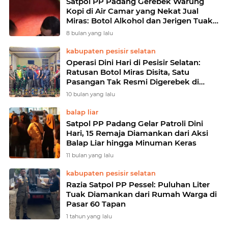
Satpol PP Padang Gerebek Warung
Kopi di Air Camar yang Nekat Jual
Miras: Botol Alkohol dan Jerigen Tuak
Diamankan
8 bulan yang lalu
kabupaten pesisir selatan
Operasi Dini Hari di Pesisir Selatan:
Ratusan Botol Miras Disita, Satu
Pasangan Tak Resmi Digerebek di
Hotel
10 bulan yang lalu
balap liar
Satpol PP Padang Gelar Patroli Dini
Hari, 15 Remaja Diamankan dari Aksi
Balap Liar hingga Minuman Keras
11 bulan yang lalu
kabupaten pesisir selatan
Razia Satpol PP Pessel: Puluhan Liter
Tuak Diamankan dari Rumah Warga di
Pasar 60 Tapan
1 tahun yang lalu