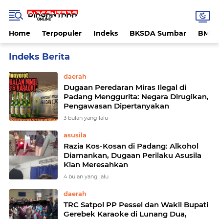
Home
Terpopuler
Indeks
BKSDA Sumbar
BMK
Home
Currently Browsing: miras
daerah
Dugaan Peredaran Miras Ilegal di
Padang Menggurita: Negara Dirugikan,
Pengawasan Dipertanyakan
3 bulan yang lalu
asusila
Razia Kos-Kosan di Padang: Alkohol
Diamankan, Dugaan Perilaku Asusila
Kian Meresahkan
4 bulan yang lalu
daerah
TRC Satpol PP Pessel dan Wakil Bupati
Gerebek Karaoke di Lunang Dua,