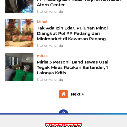
Atom Center
3 tahun yang lalu
Minol
Tak Ada Izin Edar, Puluhan Minol
Diangkut Pol PP Padang dari
Minimarket di Kawasan Padang
Selatan
3 tahun yang lalu
miras
Miris! 3 Personil Band Tewas Usai
Tegak Miras Racikan Bartender, 1
Lainnya Kritis
3 tahun yang lalu
Next