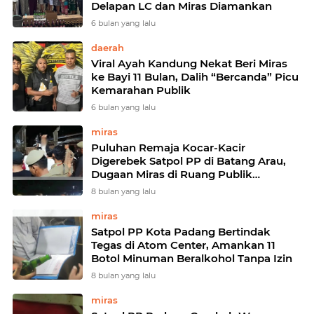
Delapan LC dan Miras Diamankan
6 bulan yang lalu
daerah
Viral Ayah Kandung Nekat Beri Miras
ke Bayi 11 Bulan, Dalih “Bercanda” Picu
Kemarahan Publik
6 bulan yang lalu
miras
Puluhan Remaja Kocar-Kacir
Digerebek Satpol PP di Batang Arau,
Dugaan Miras di Ruang Publik
Terbongkar
8 bulan yang lalu
miras
Satpol PP Kota Padang Bertindak
Tegas di Atom Center, Amankan 11
Botol Minuman Beralkohol Tanpa Izin
8 bulan yang lalu
miras