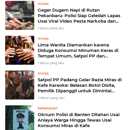
miras
Geger Dugem Napi di Rutan
Pekanbaru: Polisi Siap Geledah Lapas
Usai Viral Video Pesta Narkoba dan
Miras
1 tahun yang lalu
miras
Lima Wanita Diamankan karena
Diduga Konsumsi Minuman Keras di
Tempat Umum, Satpol PP dan
Dubalang Kota Gencarkan Razia di
1 tahun yang lalu
Padang Selatan
miras
Satpol PP Padang Gelar Razia Miras di
Kafe Karaoke: Belasan Botol Disita,
Pemilik Dipanggil untuk Dimintai
Keterangan
2 tahun yang lalu
kekerasan
Oknum Polisi di Banten Ditahan Usai
Aniaya Warga Hingga Tewas Usai
Konsumsi Miras di Kafe