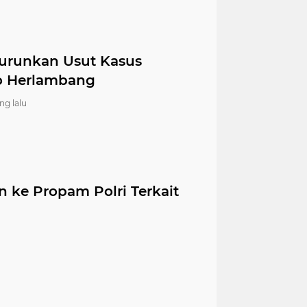
turunkan Usut Kasus
yo Herlambang
ng lalu
n ke Propam Polri Terkait