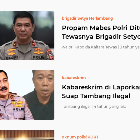
brigadir Setya Herlambang
Propam Mabes Polri Di
Tewasnya Brigadir Set
walpri Kapolda Kaltara Tewas |
3 tahun ya
kabareskrim
Kabareskrim di Laporka
Suap Tambang Ilegal
Tambang ilegal |
4 tahun yang lalu
oknum polisi KDRT