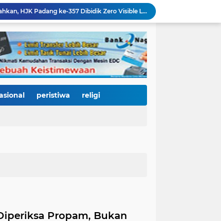
270 Rumah Terdampak Banjir Terima Bantuan Rp540 Juta, Pemko Padang Percepat Pemulihan Pascabencana
4.000 Pelari Kepung Pantai Cimpago, BOM Run 2026 Jadi Panggung Promosi Wisata dan Gastronomi Kota Padang
Padang Harmoni Festival 2026: Saat Keberagaman Menjadi Kekuatan, Empat Etnis Bersatu di Panggung Pantai Cimpago
KY Tetapkan 14 Calon Hakim Agung dan Hakim Ad Hoc MA, Nama Dr. Dhifla Wiyani dari Sumbar Masuk Dalam Daftar Kamar Pidana
Bencana Datang Bertubi-tubi, Perumda AM Padang Kebut Perbaikan IPA Gunung Pangilun, Ditarget Tuntas Akhir Agustus
Mata Jeli HJK 357: Warga Padang Diajak Jadi Pengawas Kebersihan, Kemeriahan HJK Harus Tetap Rancak dan Bersih
Padang Gastronomy Market Hari Kedua: Surga Kuliner Tradisional di Kota Tua, UMKM Lokal Banjir Apresiasi
Gowes Siti Nurbaya Jadi Magnet Pesepeda Luar Daerah, HJK ke-357 Padang Makin Meriah
asional
peristiwa
religi
Dari Gedung Joeang 45 untuk Warga: 150 Masyarakat Padang Dapat Pemeriksaan Mata dan Kacamata Gratis
438 Personel DLH Dikerahkan, HJK Padang ke-357 Dibidik Zero Visible Litter
Diperiksa Propam, Bukan