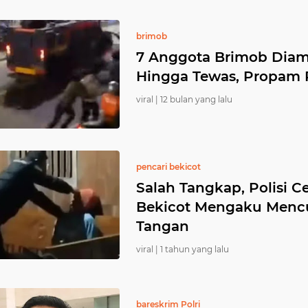
brimob
7 Anggota Brimob Diam
Hingga Tewas, Propam 
viral |
12 bulan yang lalu
pencari bekicot
Salah Tangkap, Polisi C
Bekicot Mengaku Mencu
Tangan
viral |
1 tahun yang lalu
bareskrim Polri