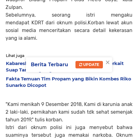
Zulpan.
Sebelumnya, seorang istri mengaku
mendapat KDRT dari oknum polisi.Korban lewat akun
sosial media menceritakan secara detail kekerasan
yang ia alami.
Lihat juga
×
Kabareskrim di Laporkan ke Propam Polri Terkait
Berita Terbaru
UPDATE
Suap Tambang Ilegal
Fakta Temuan Tim Propam yang Bikin Kombes Riko
Sunarko Dicopot
"Kami menikah 9 Desember 2018, Kami di karunia anak
2 laki-laki, pernikahan kami sudah tdk sehat semenjak
tahun 2019," tulis korban.
Istri dari oknum polisi ini juga menyebut bahwa
suaminya tersebut juga memakai narkoba. Oknum