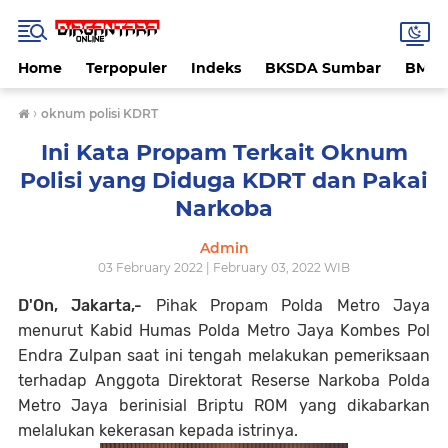
Home
Terpopuler
Indeks
BKSDA Sumbar
BMK
›
oknum polisi KDRT
Ini Kata Propam Terkait Oknum
Polisi yang Diduga KDRT dan Pakai
Narkoba
Admin
03 February 2022 | February 03, 2022 WIB
D'On, Jakarta,-
Pihak Propam Polda Metro Jaya
menurut Kabid Humas Polda Metro Jaya Kombes Pol
Endra Zulpan saat ini tengah melakukan pemeriksaan
terhadap Anggota Direktorat Reserse Narkoba Polda
Metro Jaya berinisial Briptu ROM yang dikabarkan
melalukan kekerasan kepada istrinya.