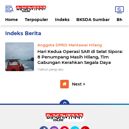
Home
Terpopuler
Indeks
BKSDA Sumbar
BMK
Home
Currently Browsing: BPBD Mentawai
Anggota DPRD Mentawai Hilang
Hari Kedua Operasi SAR di Selat Sipora:
8 Penumpang Masih Hilang, Tim
Gabungan Kerahkan Segala Daya
1 tahun yang lalu
Next