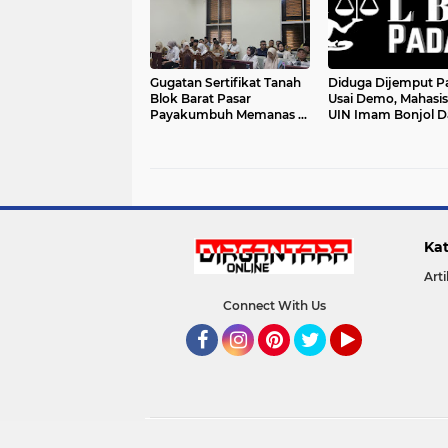
Gugatan Sertifikat Tanah
Diduga Dijemput P
Blok Barat Pasar
Usai Demo, Mahasi
Payakumbuh Memanas di
UIN Imam Bonjol D
PTUN Padang, Saksi
Kejati Sumbar: LBH
Pemko Akui Lahan
Padang Soroti An
Merupakan Tanah Ulayat
terhadap Kebebasan
Kat
Arti
Connect With Us
Facebook
Instagram
Pinterest
Twitter
YouTube