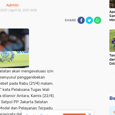
Admin
 2021 | April 22, 2021 WIB
Apa
Sa
Min
SHARE
Pen
dan
Tan
dan
DAS
Kec
elatan akan mengevaluasi izin
Pad
Sum
k, menyusul penggerebekan
 Tebet pada Rabu (21/4) malam.
" kata Pelaksana Tugas Wali
 dilansir Antara, Kamis (22/4).
Be
 Satpol PP Jakarta Selatan
Modal dan Pelayanan Terpadu
×
ariwisata dalam memeriksa