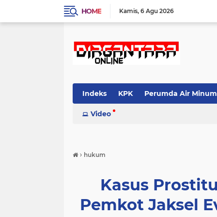
HOME
Kamis
6 Agu 2026
Indeks
KPK
Perumda Air Minum
Video
›
hukum
Kasus Prostit
Pemkot Jaksel Ev