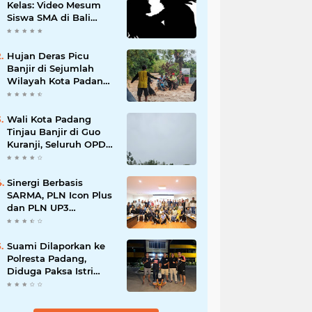
Kelas: Video Mesum
Siswa SMA di Bali
Viral, Hukuman dan
Penyesalan yang
Mengikuti
Hujan Deras Picu
Banjir di Sejumlah
Wilayah Kota Padang,
Warga Dievakuasi dan
Diminta Waspada
Banjir Susulan
Wali Kota Padang
Tinjau Banjir di Guo
Kuranji, Seluruh OPD
Disiagakan dan
Evakuasi Warga
Dipercepat
Sinergi Berbasis
SARMA, PLN Icon Plus
dan PLN UP3
Tanjungpinang
Perkuat Kolaborasi
Strategis
Suami Dilaporkan ke
Polresta Padang,
Diduga Paksa Istri
Layani Pria Lain
hingga Berulang Kali