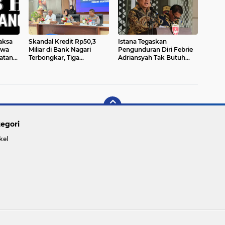
Sesuai Fakta Persidangan
aksa
Skandal Kredit Rp50,3
Istana Tegaskan
swa
Miliar di Bank Nagari
Pengunduran Diri Febrie
atangi
Terbongkar, Tiga
Adriansyah Tak Butuh
Tersangka Ditahan:
Keppres, Pengangkatan
caman
Modus Rekayasa Debitur
Jampidsus Baru Jadi
 Sipil
hingga Pemalsuan Tanda
Kewenangan Presiden
Tangan
egori
kel
Copyright ©
2026 Dirgantara Online