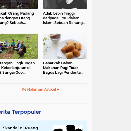
kah Orang Padang
Adab Lebih Tinggi
ma dengan Orang
daripada Ilmu dalam
ang? Sebuah
Islam: Sebuah Renungan
jelajahan Budaya
Mendalam
 Identitas
tangan Lingkungan
Benarkah Bahan
 Keberlanjutan di
Makanan Ragi Tidak
 Sungai Guo,
Bagus bagi Penderita
amatan Kuranji Kota
Asam Lambung?
ang, Propinsi
atera Barat
Ke Halaman Artikel
rita Terpopuler
Skandal di Ruang