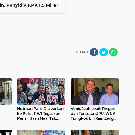
, Penyidik KPK 1,5 Miliar
SHARE
k
Hotman Paris Dilaporkan
Vonis Jauh Lebih Ringan
ke Polisi, PWI Tegaskan
dari Tuntutan JPU, WNA
Permintaan Maaf Tak
Tiongkok Lin Xian Zeng
daan,
Hapus Dugaan
Divonis 1 Tahun 6 Bulan di
a
Penghinaan Profesi
PN Saumlaki, Ricky
Wartawan
Hadiputra: Putusan