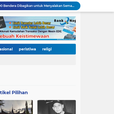
Merah Putih Berkibar, 500 Bendera Dibagikan untuk Menyalakan Semangat Kemerdekaan di Dharmasraya
Janji Bupati Annisa Mulai Terwujud, Pemkab Dharmasraya Benahi Jalan Pulau Punjung–Kampung Surau Sepanjang 5,6 Kilometer
Sambut HJK ke-357, Pemko Padang dan Kodaeral II Satukan Kekuatan Bersihkan Batang Arau, Gelar Bakti Sosial hingga Donor Darah untuk Warga
Dirut Perumda AM Kota Padang Gandeng HKI dan BPJN Sumbar Cari Solusi Kekeruhan Air Baku Sungai Paraku
Wakil Wali Kota Padang Dampingi Komisi V DPR RI Tinjau Jembatan Kalawi, Harapan Baru Percepatan Pemulihan Pascabanjir
Dua Atlet Muda SMPN 25 Padang Lolos ke O2SN Nasional, Siap Harumkan Nama Sumatera Barat
3.000 Mahasiswa Baru UNP Ikuti Police Goes To Campus, Ditlantas Polda Sumbar Tanamkan Budaya Tertib Berlalu Lintas Sejak Hari Pertama Kuliah
Open Ship Kapal Teluk Kendari Diprediksi Diserbu Pengunjung, Trans Padang Ubah Rute Koridor 2 dan 4, Tarif Seluruh Koridor Cuma Rp1
asional
peristiwa
religi
Tak Gentar Medan Ekstrem, Tim Trisula Polres Solok Selatan Sisir Sungai Bangko, Police Line Dipasang di Lokasi Dugaan Tambang Emas Ilegal
Depan SMAN 2 Payakumbuh Jadi Lokasi Penangkapan, Satresnarkoba Amankan Terduga Penyalahguna Narkotika dengan Barang Bukti 12,58 Gram Ganja
tikel Pilihan