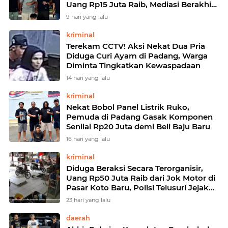
Uang Rp15 Juta Raib, Mediasi Berakhir
di Jalur Hukum
9 hari yang lalu
kriminal
Terekam CCTV! Aksi Nekat Dua Pria
Diduga Curi Ayam di Padang, Warga
Diminta Tingkatkan Kewaspadaan
14 hari yang lalu
kriminal
Nekat Bobol Panel Listrik Ruko,
Pemuda di Padang Gasak Komponen
Senilai Rp20 Juta demi Beli Baju Baru
16 hari yang lalu
kriminal
Diduga Beraksi Secara Terorganisir,
Uang Rp50 Juta Raib dari Jok Motor di
Pasar Koto Baru, Polisi Telusuri Jejak
Empat Orang dalam Rekaman CCTV
23 hari yang lalu
daerah