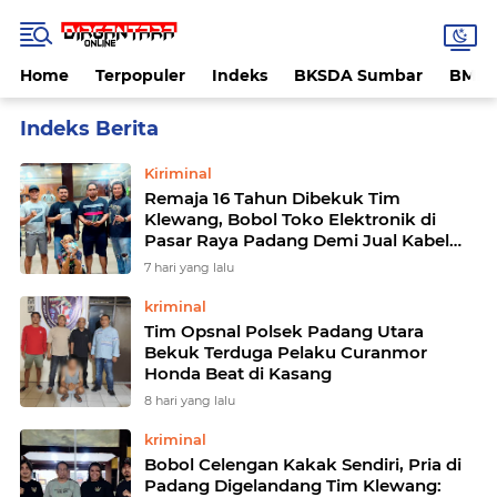
Home
Terpopuler
Indeks
BKSDA Sumbar
BMK
Home
Currently Browsing: pencurian
Kiriminal
Remaja 16 Tahun Dibekuk Tim
Klewang, Bobol Toko Elektronik di
Pasar Raya Padang Demi Jual Kabel
Tembaga
7 hari yang lalu
kriminal
Tim Opsnal Polsek Padang Utara
Bekuk Terduga Pelaku Curanmor
Honda Beat di Kasang
8 hari yang lalu
kriminal
Bobol Celengan Kakak Sendiri, Pria di
Padang Digelandang Tim Klewang: