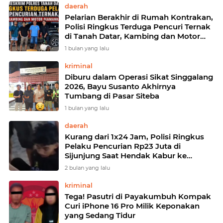
daerah
Pelarian Berakhir di Rumah Kontrakan,
Polisi Ringkus Terduga Pencuri Ternak
di Tanah Datar, Kambing dan Motor
Diamankan
1 bulan yang lalu
kriminal
Diburu dalam Operasi Sikat Singgalang
2026, Bayu Susanto Akhirnya
Tumbang di Pasar Siteba
1 bulan yang lalu
daerah
Kurang dari 1x24 Jam, Polisi Ringkus
Pelaku Pencurian Rp23 Juta di
Sijunjung Saat Hendak Kabur ke
Sumatera Utara
2 bulan yang lalu
kriminal
Tega! Pasutri di Payakumbuh Kompak
Curi iPhone 16 Pro Milik Keponakan
yang Sedang Tidur