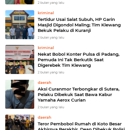
2 bulan yang lalu
kriminal
Tertidur Usai Salat Subuh, HP Garin
Masjid Digondol Maling; Tim Klewang
Bekuk Pelaku di Kuranji
2 bulan yang lalu
kriminal
Nekat Bobol Konter Pulsa di Padang,
Pemuda Ini Tak Berkutik Saat
Digerebek Tim Klewang
2 bulan yang lalu
daerah
Aksi Curanmor Terbongkar di Sutera,
Pelaku Dibekuk Saat Bawa Kabur
Yamaha Aerox Curian
2 bulan yang lalu
daerah
Teror Pembobol Rumah di Koto Besar
Akhirnya Berakhir, Dean Dibekuk Polisi