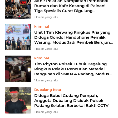
Akhir Pelarian Komplotan Pembobol
Rumah dan Kafe Kosong di Painan!
Tiga Spesialis Curat Digulung
Satreskrim Polres Pesisir Selatan
1 bulan yang lalu
kriminal
Unit 1 Tim Klewang Ringkus Pria yang
Diduga Gondol Handphone Pemilik
Warung, Modus Jadi Pembeli Berujung
Penangkapan
1 bulan yang lalu
kriminal
Tim Phyton Polsek Lubuk Begalung
Ringkus Pelaku Pencurian Material
Bangunan di SMKN 4 Padang, Modus
Manfaatkan Akses Sebagai Penjaga
1 bulan yang lalu
Proyek
Dubalang Kota
Diduga Bobol Gudang Rempah,
Anggota Dubalang Diciduk Polsek
Padang Selatan Berbekal Bukti CCTV
1 bulan yang lalu