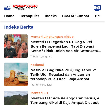
Home
Terpopuler
Indeks
BKSDA Sumbar
BMK
Home
Currently Browsing: PT Gag Nikel
Menteri Lingkungan Hidup
Menteri LH Tegaskan PT Gag Nikel
Boleh Beroperasi Lagi, Tapi Diawasi
Ketat: “Tidak Boleh Ada Air Kotor Jatuh
ke Sungai”
11 bulan yang lalu
nasional
Nasib PT Gag Nikel di Ujung Tanduk:
Tarik Ulur Regulasi dan Ancaman
terhadap Pulau Kecil Raja Ampat
1 tahun yang lalu
Menteri LH
Menteri LH : Ada Pelanggaran Serius, 4
Tambang Nikel di Raja Ampat Dicabut