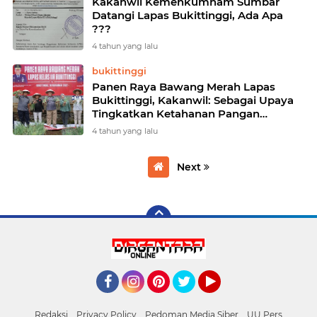
Kakanwil Kemenkumham Sumbar
Datangi Lapas Bukittinggi, Ada Apa
???
4 tahun yang lalu
bukittinggi
Panen Raya Bawang Merah Lapas
Bukittinggi, Kakanwil: Sebagai Upaya
Tingkatkan Ketahanan Pangan
Nasional
4 tahun yang lalu
Next
Facebook
Instagram
Pinterest
Twitter
YouTube
Redaksi
Privacy Policy
Pedoman Media Siber
UU Pers