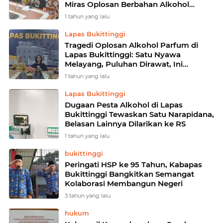
Miras Oplosan Berbahan Alkohol
Parfum di Lapas Bukittinggi
1 tahun yang lalu
Lapas Bukittinggi
Tragedi Oplosan Alkohol Parfum di
Lapas Bukittinggi: Satu Nyawa
Melayang, Puluhan Dirawat, Ini
Penjelasan Lengkap Kakanwil
1 tahun yang lalu
Kemenkumham Sumbar
Lapas Bukittinggi
Dugaan Pesta Alkohol di Lapas
Bukittinggi Tewaskan Satu Narapidana,
Belasan Lainnya Dilarikan ke RS
1 tahun yang lalu
bukittinggi
Peringati HSP ke 95 Tahun, Kabapas
Bukittinggi Bangkitkan Semangat
Kolaborasi Membangun Negeri
3 tahun yang lalu
hukum