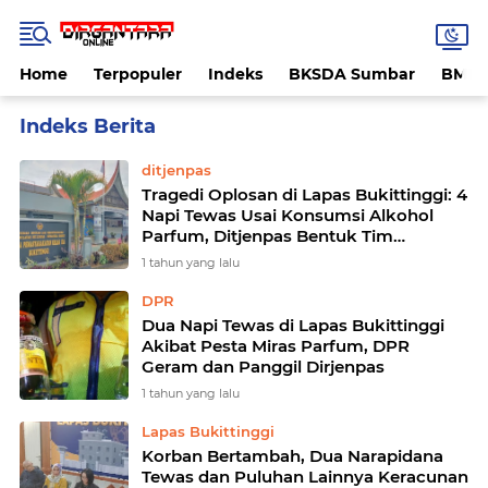
Home
Terpopuler
Indeks
BKSDA Sumbar
BMK
Home
Currently Browsing: Lapas Bukittinggi
ditjenpas
Tragedi Oplosan di Lapas Bukittinggi: 4
Napi Tewas Usai Konsumsi Alkohol
Parfum, Ditjenpas Bentuk Tim
Investigasi
1 tahun yang lalu
DPR
Dua Napi Tewas di Lapas Bukittinggi
Akibat Pesta Miras Parfum, DPR
Geram dan Panggil Dirjenpas
1 tahun yang lalu
Lapas Bukittinggi
Korban Bertambah, Dua Narapidana
Tewas dan Puluhan Lainnya Keracunan