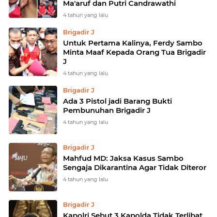
Ma'aruf dan Putri Candrawathi
4 tahun yang lalu
Brigadir J
Untuk Pertama Kalinya, Ferdy Sambo
Minta Maaf Kepada Orang Tua Brigadir
J
4 tahun yang lalu
Brigadir J
Ada 3 Pistol jadi Barang Bukti
Pembunuhan Brigadir J
4 tahun yang lalu
Brigadir J
Mahfud MD: Jaksa Kasus Sambo
Sengaja Dikarantina Agar Tidak Diteror
4 tahun yang lalu
Brigadir J
Kapolri Sebut 3 Kapolda Tidak Terlibat