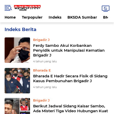
Home
Terpopuler
Indeks
BKSDA Sumbar
BMK
Home
Currently Browsing: Brigadir J
Brigadir J
Ferdy Sambo Akui Korbankan
Penyidik untuk Manipulasi Kematian
Brigadir J
4 tahun yang lalu
Bharada E
Bharada E Hadir Secara Fisik di Sidang
Kasus Pembunuhan Brigadir J
4 tahun yang lalu
Brigadir J
Berikut Jadwal Sidang Kaisar Sambo,
Ada Misteri Tiga Video Hubungan Kuat