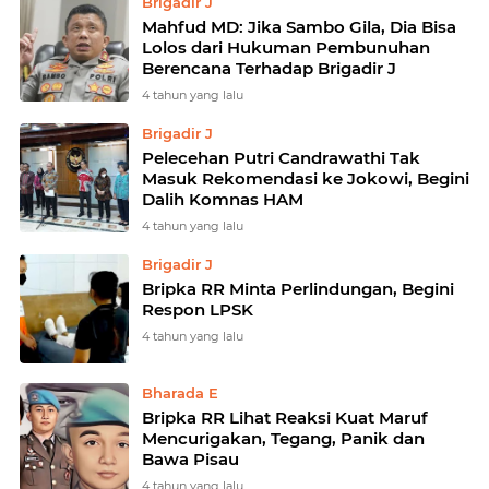
Brigadir J
Mahfud MD: Jika Sambo Gila, Dia Bisa
Lolos dari Hukuman Pembunuhan
Berencana Terhadap Brigadir J
4 tahun yang lalu
Brigadir J
Pelecehan Putri Candrawathi Tak
Masuk Rekomendasi ke Jokowi, Begini
Dalih Komnas HAM
4 tahun yang lalu
Brigadir J
Bripka RR Minta Perlindungan, Begini
Respon LPSK
4 tahun yang lalu
Bharada E
Bripka RR Lihat Reaksi Kuat Maruf
Mencurigakan, Tegang, Panik dan
Bawa Pisau
4 tahun yang lalu