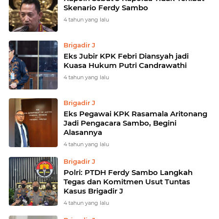
Skenario Ferdy Sambo
4 tahun yang lalu
Brigadir J
Eks Jubir KPK Febri Diansyah jadi
Kuasa Hukum Putri Candrawathi
4 tahun yang lalu
Brigadir J
Eks Pegawai KPK Rasamala Aritonang
Jadi Pengacara Sambo, Begini
Alasannya
4 tahun yang lalu
Brigadir J
Polri: PTDH Ferdy Sambo Langkah
Tegas dan Komitmen Usut Tuntas
Kasus Brigadir J
4 tahun yang lalu