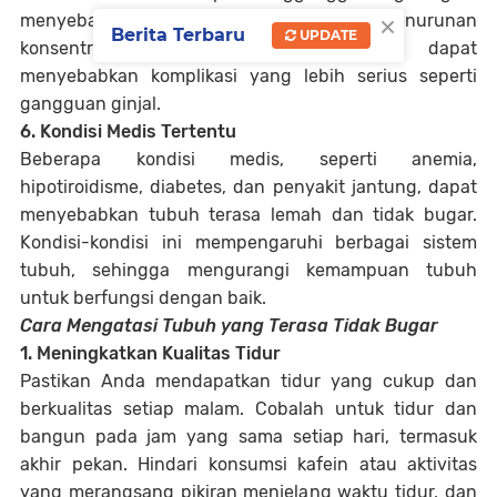
×
menyebabkan kelelahan, sakit kepala, dan penurunan
Berita Terbaru
UPDATE
konsentrasi. Dehidrasi kronis bahkan dapat
menyebabkan komplikasi yang lebih serius seperti
gangguan ginjal.
6. Kondisi Medis Tertentu
Beberapa kondisi medis, seperti anemia,
hipotiroidisme, diabetes, dan penyakit jantung, dapat
menyebabkan tubuh terasa lemah dan tidak bugar.
Kondisi-kondisi ini mempengaruhi berbagai sistem
tubuh, sehingga mengurangi kemampuan tubuh
untuk berfungsi dengan baik.
Cara Mengatasi Tubuh yang Terasa Tidak Bugar
1. Meningkatkan Kualitas Tidur
Pastikan Anda mendapatkan tidur yang cukup dan
berkualitas setiap malam. Cobalah untuk tidur dan
bangun pada jam yang sama setiap hari, termasuk
akhir pekan. Hindari konsumsi kafein atau aktivitas
yang merangsang pikiran menjelang waktu tidur, dan