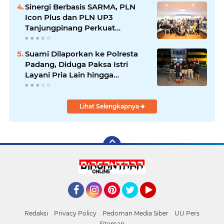
Sinergi Berbasis SARMA, PLN
Icon Plus dan PLN UP3
Tanjungpinang Perkuat
Kolaborasi Strategis
Suami Dilaporkan ke Polresta
Padang, Diduga Paksa Istri
Layani Pria Lain hingga
Berulang Kali
Lihat Selengkapnya
Facebook
Instagram
Pinterest
Twitter
YouTube
Redaksi
Privacy Policy
Pedoman Media Siber
UU Pers
Sitemap