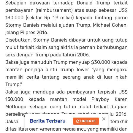
Sebagian dakwaan terhadap Donald Trump terkait
pembayaran (reimbursement) atas suap sebesar US$
130.000 (sekitar Rp 1,9 miliar) kepada bintang porno
Stormy Daniels melalui ajudan Trump, Michael Cohen,
jelang Pilpres 2016.
Disebutkan, Stormy Daniels dibayar untuk uang tutup
mulut terkait klaim sang aktris ia pernah berhubungan
seks dengan Trump pada tahun 2006.
Jaksa juga menuduh Trump menyuap $30.000 kepada
mantan penjaga pintu Trump Tower "yang mengaku
memiliki cerita tentang seorang anak di luar nikah
Trump."
Jaksa juga menduga ada pembayaran terpisah US$
150.000 kepada mantan model Playboy Karen
McDougal sebagai uang tutup mulut terkait dugaan
perselingkuhan dengan Trump sebelum pemilu 2016.
×
Berita Terbaru
UPDATE
Jaksa mengatakan dua pembayaran terakhir
difasilitasi oleh American Media Inc., yang memiliki dan