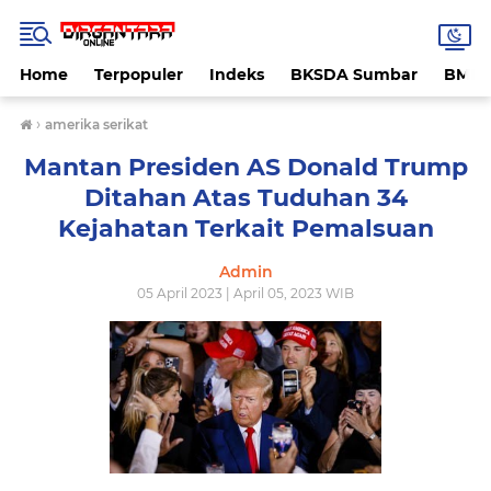
Home
Terpopuler
Indeks
BKSDA Sumbar
BMK
›
amerika serikat
Mantan Presiden AS Donald Trump
Ditahan Atas Tuduhan 34
Kejahatan Terkait Pemalsuan
Admin
05 April 2023 | April 05, 2023 WIB