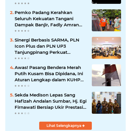
Mengikuti
Pemko Padang Kerahkan
Seluruh Kekuatan Tangani
Dampak Banjir, Fadly Amran
Desak Percepatan Proyek
Pengendalian Bencana
Sinergi Berbasis SARMA, PLN
Icon Plus dan PLN UP3
Tanjungpinang Perkuat
Kolaborasi Strategis
Awas! Pasang Bendera Merah
Putih Kusam Bisa Dipidana, Ini
Aturan Lengkap dalam KUHP
Baru
Sekda Medison Lepas Sang
Hafizah Andalan Sumbar, Hj. Egi
Firnawati Bersiap Ukir Prestasi
di MTQ KORPRI Nasional 2026
Lihat Selengkapnya