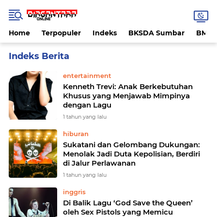
Home
Terpopuler
Indeks
BKSDA Sumbar
BMK
Home
Currently Browsing: musik
entertainment
Kenneth Trevi: Anak Berkebutuhan
Khusus yang Menjawab Mimpinya
dengan Lagu
1 tahun yang lalu
hiburan
Sukatani dan Gelombang Dukungan:
Menolak Jadi Duta Kepolisian, Berdiri
di Jalur Perlawanan
1 tahun yang lalu
inggris
Di Balik Lagu ‘God Save the Queen’
oleh Sex Pistols yang Memicu