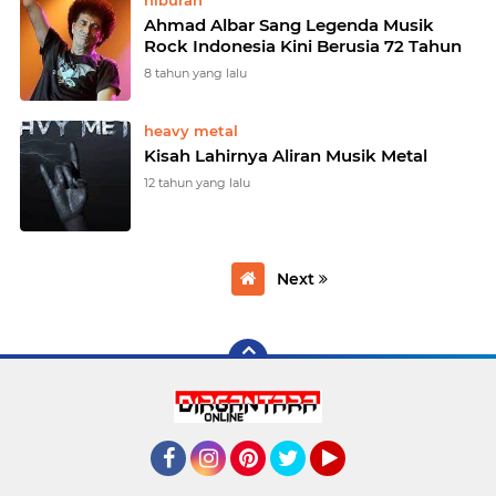
hiburan
Ahmad Albar Sang Legenda Musik
Rock Indonesia Kini Berusia 72 Tahun
8 tahun yang lalu
heavy metal
Kisah Lahirnya Aliran Musik Metal
12 tahun yang lalu
Next
Facebook
Instagram
Pinterest
Twitter
YouTube