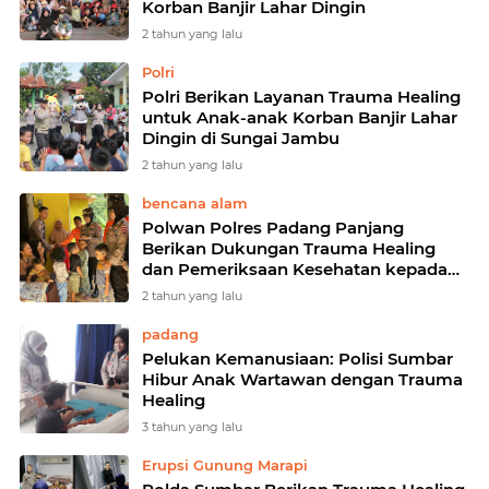
Korban Banjir Lahar Dingin
2 tahun yang lalu
Polri
Polri Berikan Layanan Trauma Healing
untuk Anak-anak Korban Banjir Lahar
Dingin di Sungai Jambu
2 tahun yang lalu
bencana alam
Polwan Polres Padang Panjang
Berikan Dukungan Trauma Healing
dan Pemeriksaan Kesehatan kepada
Korban Bencana Alam
2 tahun yang lalu
padang
Pelukan Kemanusiaan: Polisi Sumbar
Hibur Anak Wartawan dengan Trauma
Healing
3 tahun yang lalu
Erupsi Gunung Marapi