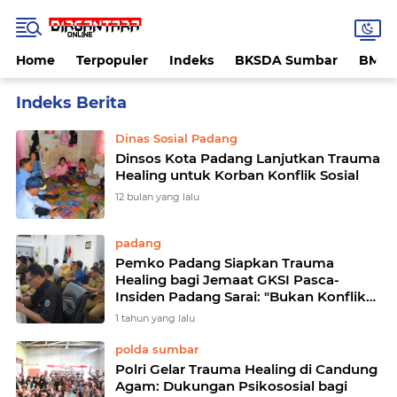
Home
Terpopuler
Indeks
BKSDA Sumbar
BMK
Home
Currently Browsing: Trauma healing
Dinas Sosial Padang
Dinsos Kota Padang Lanjutkan Trauma
Healing untuk Korban Konflik Sosial
12 bulan yang lalu
padang
Pemko Padang Siapkan Trauma
Healing bagi Jemaat GKSI Pasca-
Insiden Padang Sarai: "Bukan Konflik
Agama, Tapi Luka Sosial yang Harus
1 tahun yang lalu
Disembuhkan"
polda sumbar
Polri Gelar Trauma Healing di Candung
Agam: Dukungan Psikososial bagi