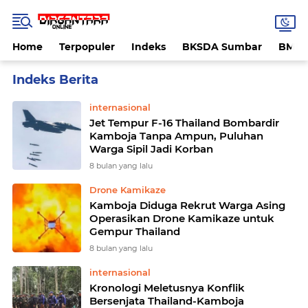
Home
Terpopuler
Indeks
BKSDA Sumbar
BMK
Home
Currently Browsing: Perang Thailand Kamboja
internasional
Jet Tempur F-16 Thailand Bombardir
Kamboja Tanpa Ampun, Puluhan
Warga Sipil Jadi Korban
8 bulan yang lalu
Drone Kamikaze
Kamboja Diduga Rekrut Warga Asing
Operasikan Drone Kamikaze untuk
Gempur Thailand
8 bulan yang lalu
internasional
Kronologi Meletusnya Konflik
Bersenjata Thailand-Kamboja