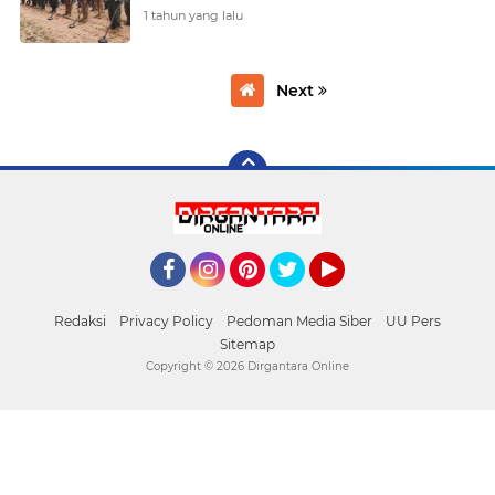
1 tahun yang lalu
Next
Facebook
Instagram
Pinterest
Twitter
YouTube
Redaksi
Privacy Policy
Pedoman Media Siber
UU Pers
Sitemap
Copyright ©
2026 Dirgantara Online