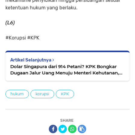
mekanisme penyidikan hingga persidangan sesuai
ketentuan hukum yang berlaku.
(L6)
#Korupsi #KPK
Artikel Selanjutnya
Dolar Singapura dari 914 Petani? KPK Bongkar
Dugaan Jalur Uang Menuju Menteri Kehutanan,
Izin 1.828 Hektare Jadi Panggung Permainan
Kekuasaan
hukum
korupsi
KPK
SHARE