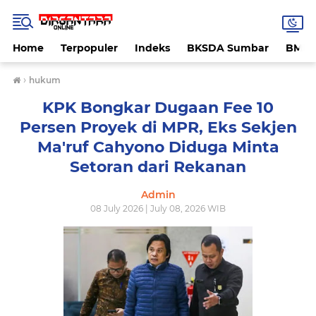
Home
Terpopuler
Indeks
BKSDA Sumbar
BMK
›
hukum
KPK Bongkar Dugaan Fee 10
Persen Proyek di MPR, Eks Sekjen
Ma'ruf Cahyono Diduga Minta
Setoran dari Rekanan
Admin
08 July 2026 | July 08, 2026 WIB