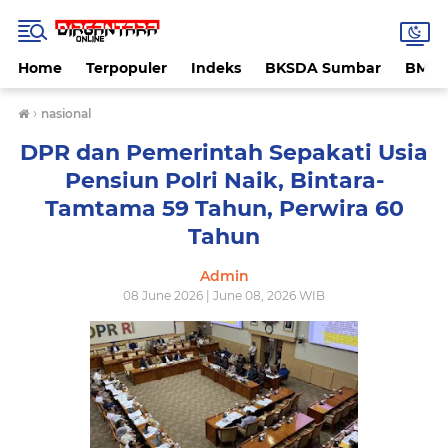
Home
Terpopuler
Indeks
BKSDA Sumbar
BMK
›
nasional
DPR dan Pemerintah Sepakati Usia
Pensiun Polri Naik, Bintara-
Tamtama 59 Tahun, Perwira 60
Tahun
Admin
08 June 2026 | June 08, 2026 WIB