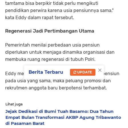
tamtama bisa berpikir tidak perlu mengikuti
pendidikan perwira karena usia pensiunnya sama,"
kata Eddy dalam rapat tersebut.
Regenerasi Jadi Pertimbangan Utama
Pemerintah menilai perbedaan usia pensiun
diperlukan untuk menjaga dinamika organisasi dan
membuka ruang regenerasi di tubuh Polri.
×
Berita Terbaru
UPDATE
Eddy menjelaskan, jika seluruh anggota Polri pensiun
pada usia yang sama, maka peluang promosi dan
rekrutmen anggota baru berpotensi terhambat.
Lihat juga
Jejak Dedikasi di Bumi Tuah Basamo: Dua Tahun
Empat Bulan Transformasi AKBP Agung Tribawanto
di Pasaman Barat