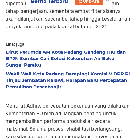
Berita Terbaru
UPDATE
diperbaiki. Saat ini dua filter lainnya masih dalam
tahap pengerjaan, sementara empat filter sisanya
akan dilanjutkan secara bertahap hingga keseluruhan
proyek rampung pada kuartal IV tahun 2026.
Lihat juga
Dirut Perumda AM Kota Padang Gandeng HKI dan
BPJN Sumbar Cari Solusi Kekeruhan Air Baku
Sungai Paraku
Wakil Wali Kota Padang Dampingi Komisi V DPR RI
Tinjau Jembatan Kalawi, Harapan Baru Percepatan
Pemulihan Pascabanjir
Menurut Adhie, percepatan pekerjaan yang dilakukan
Kementerian PU menjadi langkah penting untuk
mengembalikan performa produksi air secara
maksimal. Selama proses rehabilitasi berlangsung,
kapasitas pengolahan air mengalami penyesuaian