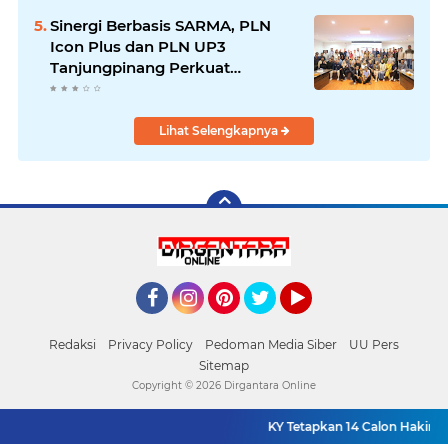
Pengendalian Bencana
Sinergi Berbasis SARMA, PLN
Icon Plus dan PLN UP3
Tanjungpinang Perkuat
Kolaborasi Strategis
Lihat Selengkapnya
Facebook
Instagram
Pinterest
Twitter
YouTube
Redaksi
Privacy Policy
Pedoman Media Siber
UU Pers
Sitemap
Copyright ©
2026 Dirgantara Online
KY Tetapkan 14 Calon Hakim Ag