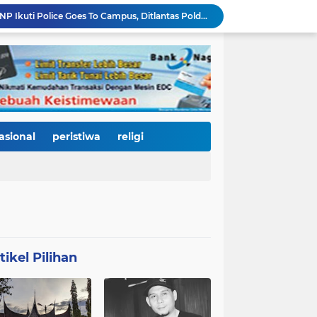
3.000 Mahasiswa Baru UNP Ikuti Police Goes To Campus, Ditlantas Polda Sumbar Tanamkan Budaya Tertib Berlalu Lintas Sejak Hari Pertama Kuliah
Open Ship Kapal Teluk Kendari Diprediksi Diserbu Pengunjung, Trans Padang Ubah Rute Koridor 2 dan 4, Tarif Seluruh Koridor Cuma Rp1
Tak Gentar Medan Ekstrem, Tim Trisula Polres Solok Selatan Sisir Sungai Bangko, Police Line Dipasang di Lokasi Dugaan Tambang Emas Ilegal
Depan SMAN 2 Payakumbuh Jadi Lokasi Penangkapan, Satresnarkoba Amankan Terduga Penyalahguna Narkotika dengan Barang Bukti 12,58 Gram Ganja
Merah Putih Berkibar, 500 Bendera Dibagikan untuk Menyalakan Semangat Kemerdekaan di Dharmasraya
Janji Bupati Annisa Mulai Terwujud, Pemkab Dharmasraya Benahi Jalan Pulau Punjung–Kampung Surau Sepanjang 5,6 Kilometer
Sambut HJK ke-357, Pemko Padang dan Kodaeral II Satukan Kekuatan Bersihkan Batang Arau, Gelar Bakti Sosial hingga Donor Darah untuk Warga
Dirut Perumda AM Kota Padang Gandeng HKI dan BPJN Sumbar Cari Solusi Kekeruhan Air Baku Sungai Paraku
asional
peristiwa
religi
Wakil Wali Kota Padang Dampingi Komisi V DPR RI Tinjau Jembatan Kalawi, Harapan Baru Percepatan Pemulihan Pascabanjir
Dua Atlet Muda SMPN 25 Padang Lolos ke O2SN Nasional, Siap Harumkan Nama Sumatera Barat
tikel Pilihan