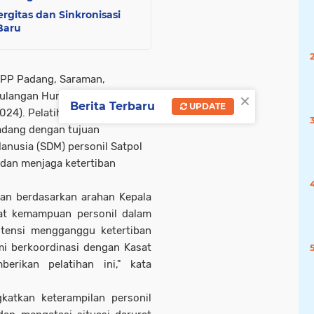
gitas dan Sinkronisasi
Baru
l PP Padang, Saraman,
×
ulangan Huru-Hara (PHH) di
Berita Terbaru
UPDATE
24). Pelatihan ini diadakan
Padang dengan tujuan
usia (SDM) personil Satpol
dan menjaga ketertiban
kan berdasarkan arahan Kepala
at kemampuan personil dalam
tensi mengganggu ketertiban
i berkoordinasi dengan Kasat
rikan pelatihan ini," kata
katkan keterampilan personil