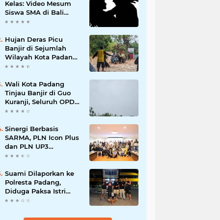
Kelas: Video Mesum
Siswa SMA di Bali
Viral, Hukuman dan
Penyesalan yang
Mengikuti
Hujan Deras Picu
Banjir di Sejumlah
Wilayah Kota Padang,
Warga Dievakuasi dan
Diminta Waspada
Banjir Susulan
Wali Kota Padang
Tinjau Banjir di Guo
Kuranji, Seluruh OPD
Disiagakan dan
Evakuasi Warga
Dipercepat
Sinergi Berbasis
SARMA, PLN Icon Plus
dan PLN UP3
Tanjungpinang
Perkuat Kolaborasi
Strategis
Suami Dilaporkan ke
Polresta Padang,
Diduga Paksa Istri
Layani Pria Lain
hingga Berulang Kali