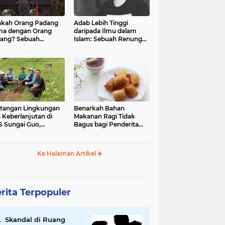
kah Orang Padang
Adab Lebih Tinggi
ma dengan Orang
daripada Ilmu dalam
ang? Sebuah
Islam: Sebuah Renungan
jelajahan Budaya
Mendalam
 Identitas
tangan Lingkungan
Benarkah Bahan
 Keberlanjutan di
Makanan Ragi Tidak
 Sungai Guo,
Bagus bagi Penderita
amatan Kuranji Kota
Asam Lambung?
ang, Propinsi
atera Barat
Ke Halaman Artikel
rita Terpopuler
Skandal di Ruang