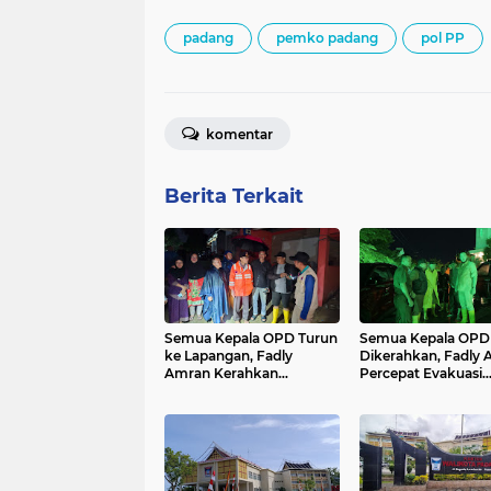
padang
pemko padang
pol PP
komentar
Berita Terkait
Semua Kepala OPD Turun
Semua Kepala OPD
ke Lapangan, Fadly
Dikerahkan, Fadly
Amran Kerahkan
Percepat Evakuasi
Kekuatan Penuh Pemko
Korban Banjir di 15 T
Padang Evakuasi Korban
Kota Padang
Banjir