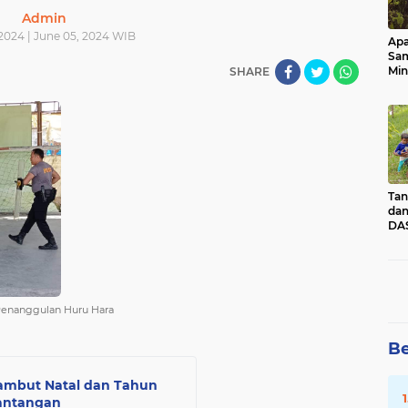
Admin
2024 | June 05, 2024 WIB
Apa
Sa
Min
SHARE
Pen
dan
Tan
dan
DAS
Kec
Pad
Sum
 Penanggulan Huru Hara
Be
ambut Natal dan Tahun
Tantangan