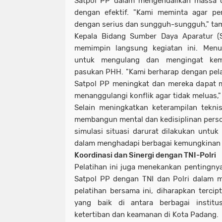
Satpol PP dalam mengendalikan massa d
dengan efektif. "Kami meminta agar per
dengan serius dan sungguh-sungguh," ta
Kepala Bidang Sumber Daya Aparatur (SD
memimpin langsung kegiatan ini. Menur
untuk mengulang dan mengingat kemb
pasukan PHH. "Kami berharap dengan pel
Satpol PP meningkat dan mereka dapat 
menanggulangi konflik agar tidak meluas," j
Selain meningkatkan keterampilan teknis,
membangun mental dan kedisiplinan personi
simulasi situasi darurat dilakukan untuk
dalam menghadapi berbagai kemungkinan 
Koordinasi dan Sinergi dengan TNI-Polri
Pelatihan ini juga menekankan pentingnya
Satpol PP dengan TNI dan Polri dalam m
pelatihan bersama ini, diharapkan terc
yang baik di antara berbagai instit
ketertiban dan keamanan di Kota Padang.