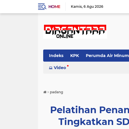
HOME
Kamis
6 Agu 2026
Indeks
KPK
Perumda Air Minum
Video
›
padang
Pelatihan Pena
Tingkatkan S