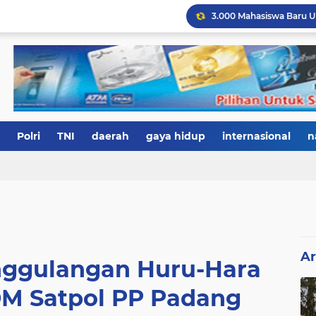
Polri
TNI
daerah
gaya hidup
internasional
n
Ar
nggulangan Huru-Hara
DM Satpol PP Padang