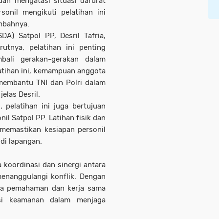
an mengatasi situasi darurat
sonil mengikuti pelatihan ini
mbahnya.
A) Satpol PP, Desril Tafria,
utnya, pelatihan ini penting
ali gerakan-gerakan dalam
atihan ini, kemampuan anggota
membantu TNI dan Polri dalam
elas Desril.
 pelatihan ini juga bertujuan
l Satpol PP. Latihan fisik dan
 memastikan kesiapan personil
di lapangan.
 koordinasi dan sinergi antara
enanggulangi konflik. Dengan
ipta pemahaman dan kerja sama
usi keamanan dalam menjaga