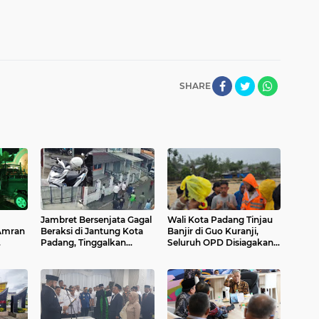
SHARE
Jambret Bersenjata Gagal
Wali Kota Padang Tinjau
 Amran
Beraksi di Jantung Kota
Banjir di Guo Kuranji,
Padang, Tinggalkan
Seluruh OPD Disiagakan
itik
Motor dan Pisau Saat
dan Evakuasi Warga
Kabur
Dipercepat