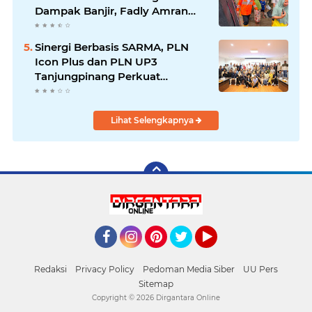
Dampak Banjir, Fadly Amran
Desak Percepatan Proyek
Pengendalian Bencana
Sinergi Berbasis SARMA, PLN
Icon Plus dan PLN UP3
Tanjungpinang Perkuat
Kolaborasi Strategis
Lihat Selengkapnya
Facebook
Instagram
Pinterest
Twitter
YouTube
Redaksi
Privacy Policy
Pedoman Media Siber
UU Pers
Sitemap
Copyright ©
2026 Dirgantara Online