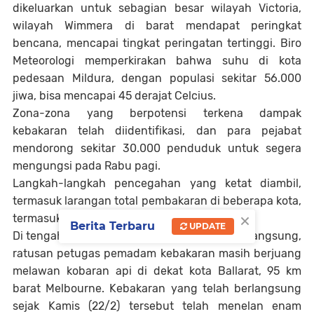
dikeluarkan untuk sebagian besar wilayah Victoria,
wilayah Wimmera di barat mendapat peringkat
bencana, mencapai tingkat peringatan tertinggi. Biro
Meteorologi memperkirakan bahwa suhu di kota
pedesaan Mildura, dengan populasi sekitar 56.000
jiwa, bisa mencapai 45 derajat Celcius.
Zona-zona yang berpotensi terkena dampak
kebakaran telah diidentifikasi, dan para pejabat
mendorong sekitar 30.000 penduduk untuk segera
mengungsi pada Rabu pagi.
Langkah-langkah pencegahan yang ketat diambil,
termasuk larangan total pembakaran di beberapa kota,
×
termasuk ibu kota negara bagian, Melbourne.
Berita Terbaru
UPDATE
Di tengah upaya pemadaman yang terus berlangsung,
ratusan petugas pemadam kebakaran masih berjuang
melawan kobaran api di dekat kota Ballarat, 95 km
barat Melbourne. Kebakaran yang telah berlangsung
sejak Kamis (22/2) tersebut telah menelan enam