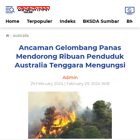
Home
Terpopuler
Indeks
BKSDA Sumbar
BMK
›
australia
Ancaman Gelombang Panas
Mendorong Ribuan Penduduk
Australia Tenggara Mengungsi
Admin
29 February 2024 | February 29, 2024 WIB