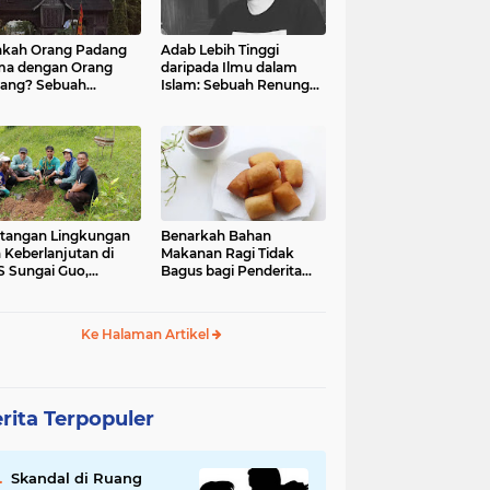
kah Orang Padang
Adab Lebih Tinggi
ma dengan Orang
daripada Ilmu dalam
ang? Sebuah
Islam: Sebuah Renungan
jelajahan Budaya
Mendalam
 Identitas
tangan Lingkungan
Benarkah Bahan
 Keberlanjutan di
Makanan Ragi Tidak
 Sungai Guo,
Bagus bagi Penderita
amatan Kuranji Kota
Asam Lambung?
ang, Propinsi
atera Barat
Ke Halaman Artikel
rita Terpopuler
Skandal di Ruang