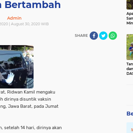
 Bertambah
Apa
Admin
Sa
Min
2020 | August 30, 2020 WIB
Pen
dan
SHARE
Tan
dan
DAS
Kec
Pad
Sum
at, Ridwan Kamil mengaku
h dirinya disuntik vaksin
ng, Jawa Barat, pada Jumat
Be
, setelah 14 hari, dirinya akan