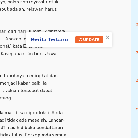
ya, salah satu syarat untuk
sebut adalah, relawan harus
 hari dari hari Jumat. Syaratnya
×
bil. Apakah imun saya naik
Berita Terbaru
UPDATE
na)," kata Emil, usai
 Kasepuhan Cirebon, Jawa
lam tubuhnya meningkat dan
menjadi kabar baik. Ia
il, vaksin tersebut dapat
atang.
. Januari bisa diproduksi. Anda-
di tidak ada masalah. Lancar-
l 31 masih dibuka pendaftaran
 tidak lulus. Forkopimda semua