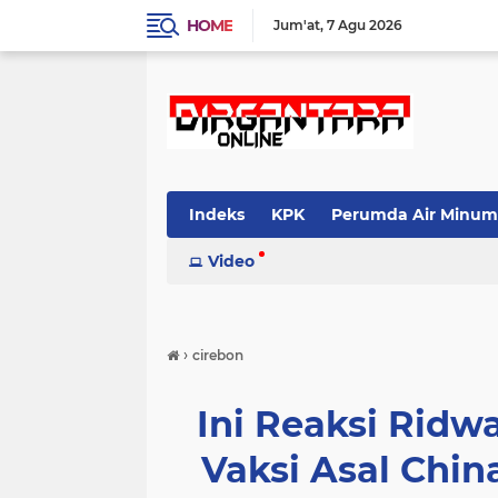
HOME
Jum'at
7 Agu 2026
Indeks
KPK
Perumda Air Minum
Video
›
cirebon
Ini Reaksi Ridw
Vaksi Asal China