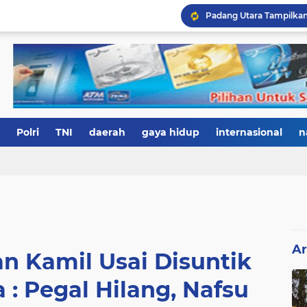
Polri
TNI
daerah
gaya hidup
internasional
n
Ar
an Kamil Usai Disuntik
 : Pegal Hilang, Nafsu