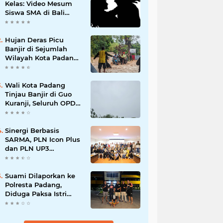
Kelas: Video Mesum
Siswa SMA di Bali
Viral, Hukuman dan
Penyesalan yang
Mengikuti
Hujan Deras Picu
Banjir di Sejumlah
Wilayah Kota Padang,
Warga Dievakuasi dan
Diminta Waspada
Banjir Susulan
Wali Kota Padang
Tinjau Banjir di Guo
Kuranji, Seluruh OPD
Disiagakan dan
Evakuasi Warga
Dipercepat
Sinergi Berbasis
SARMA, PLN Icon Plus
dan PLN UP3
Tanjungpinang
Perkuat Kolaborasi
Strategis
Suami Dilaporkan ke
Polresta Padang,
Diduga Paksa Istri
Layani Pria Lain
hingga Berulang Kali