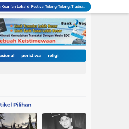
Padang Utara Tampilkan Kearifan Lokal di Festival Telong-Telong, Tradisi Malamang dan Potensi Seafood Curi Perhatian Ribuan Pengunjung
HJK Padang ke-357 Berubah Jadi Gerakan Kemanusiaan, Pemko Hadirkan "Road to Gastronomy Charity" untuk Bantu Korban Banjir
Dua Perwira Polresta Banda Aceh Dikabarkan Diamankan Mabes Polri, Dugaan Narkoba hingga Penyalahgunaan Wewenang Masih Menunggu Kepastian
Kurnia Nugraha Raih Indonesia Public Relations Top Leader 2026, Bukti Komitmen JNE Bangun Bisnis Berkelanjutan Lewat Komunikasi Berdampak
HJK Padang ke-357 Jadi Titik Balik Pendidikan, Pemko Padang Gandeng Universiti Kuala Lumpur Buka Jalan Beasiswa dan Kampus Internasional
KRI Teluk Kendari-518 Bersandar di Teluk Bayur, Hadiah Istimewa HJK Padang ke-357: Warga Diajak Naik Kapal Perang Gratis
International Symposium Kota Tua Padang Gaungkan Kolaborasi Dunia, Fadly Amran Ajak Selamatkan Batang Arau dan Wujudkan Pariwisata Berkelanjutan
2.334 Peserta Padati Auditorium UNP, Fadly Amran Ajak Dunia Pendidikan Bersatu Wujudkan 'Padang Juara' Berdaya Saing Global
asional
peristiwa
religi
3.000 Mahasiswa Baru UNP Ikuti Police Goes To Campus, Ditlantas Polda Sumbar Tanamkan Budaya Tertib Berlalu Lintas Sejak Hari Pertama Kuliah
Pascabanjir, PUPR Kota Padang Gerak Cepat Pulihkan Irigasi Pertanian di Kuranji dan Pauh, Pasokan Air Sawah Jadi Prioritas
tikel Pilihan