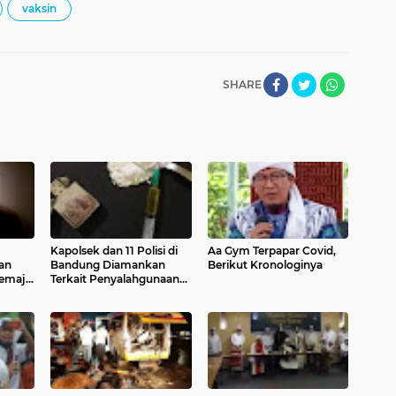
vaksin
SHARE
Kapolsek dan 11 Polisi di
Aa Gym Terpapar Covid,
an
Bandung Diamankan
Berikut Kronologinya
Remaja
Terkait Penyalahgunaan
Narkoba