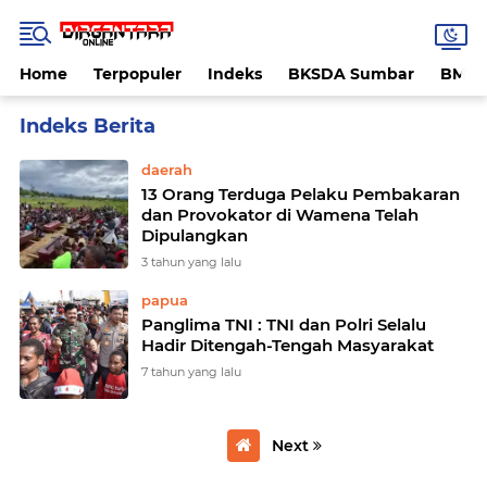
Home
Terpopuler
Indeks
BKSDA Sumbar
BMK
Home
Currently Browsing: wamena
daerah
13 Orang Terduga Pelaku Pembakaran
dan Provokator di Wamena Telah
Dipulangkan
3 tahun yang lalu
papua
Panglima TNI : TNI dan Polri Selalu
Hadir Ditengah-Tengah Masyarakat
7 tahun yang lalu
Next