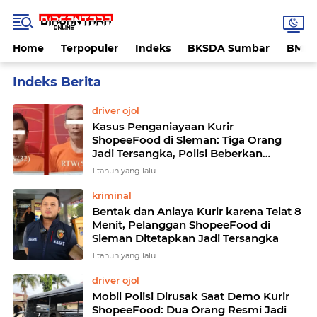
Home
Terpopuler
Indeks
BKSDA Sumbar
BMK
Home
Currently Browsing: Shopee Food
driver ojol
Kasus Penganiayaan Kurir
ShopeeFood di Sleman: Tiga Orang
Jadi Tersangka, Polisi Beberkan
Kronologi dan Fakta Baru
1 tahun yang lalu
kriminal
Bentak dan Aniaya Kurir karena Telat 8
Menit, Pelanggan ShopeeFood di
Sleman Ditetapkan Jadi Tersangka
1 tahun yang lalu
driver ojol
Mobil Polisi Dirusak Saat Demo Kurir
ShopeeFood: Dua Orang Resmi Jadi